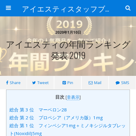
アイエスティスタッフブログ
2020年1月10日
アイエスティの年間ランキング
発表 2019
Share
Tweet
Pin
Mail
SMS
目次
[
非表示
]
総合 第 3 位 マーベロン28
総合 第 2 位 プロペシア（アメリカ版）1mg
総合 第 1 位 フィンペシア1mg＋ミノキシジルタブレッ
ト(Noxidil)5mg