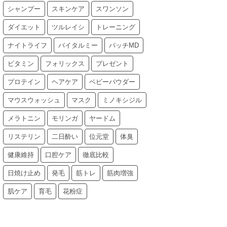
シャンプー
スキンケア
スワンソン
ダイエット
ツルレイシ
トレーニング
ナイトライフ
バイタルミー
パッチMD
ビタミン
フォリックス
プレゼント
プロテイン
ヘアケア
ベビーパウダー
マウスウォッシュ
マスク
ミノキシジル
メラトニン
モリンガ
ヤードム
リステリン
二日酔い
位元堂
体臭
健康維持
口腔ケア
徹底比較
日焼け止め
発毛
筋トレ
筋肉増強
肌ケア
育毛
花粉症