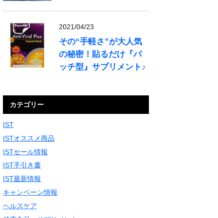
2021/04/23
その“手軽さ”が大人気
の秘密！貼るだけ『パ
ッチ型』サプリメント♪
カテゴリー
IST
ISTオススメ商品
ISTセール情報
IST手引き書
IST最新情報
キャンペーン情報
ヘルスケア