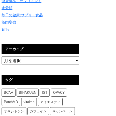
健康食品・サプリメント
未分類
毎日の健康(サプリ・食品
筋肉増強
育毛
アーカイブ
タグ
BCAA
BIHAKUEN
IST
OPACY
PatchMD
vitalme
アイエスティ
オキシトシン
カフェイン
キャンペーン