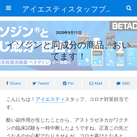
アイエスティスタッフブログ
2020年9月11日
イソジンと同成分の商品、おい
てます！
Share
Tweet
Pin
Mail
SMS
こんにちは！
アイエスティ
スタッフ、コロナ対策担当で
す。
酷い副作用が生じたことから、アストラゼネカがワクチ
ンの臨床試験を一時中断したようですね。正直この先ど
うなるのか心配でなりませんが、コロナ再びとなると、