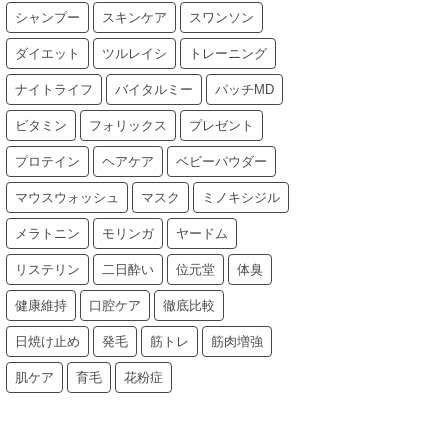
シャンプー
スキンケア
スワンソン
ダイエット
ツルレイシ
トレーニング
ナイトライフ
バイタルミー
パッチMD
ビタミン
フォリックス
プレゼント
プロテイン
ヘアケア
ベビーパウダー
マウスウォッシュ
マスク
ミノキシジル
メラトニン
モリンガ
ヤードム
リステリン
二日酔い
位元堂
体臭
健康維持
口腔ケア
徹底比較
日焼け止め
発毛
筋トレ
筋肉増強
肌ケア
育毛
花粉症