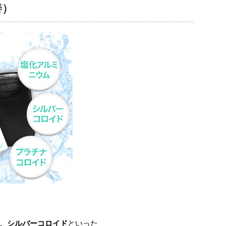
善）
、シルバーコロイド
といった