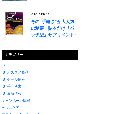
2021/04/23
その“手軽さ”が大人気
の秘密！貼るだけ『パ
ッチ型』サプリメント♪
カテゴリー
IST
ISTオススメ商品
ISTセール情報
IST手引き書
IST最新情報
キャンペーン情報
ヘルスケア