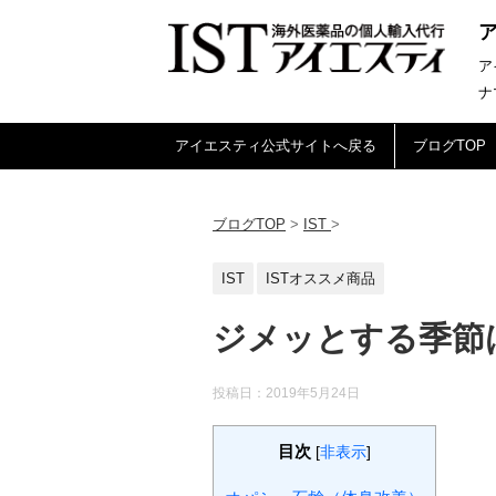
ア
ナ
アイエスティ公式サイトへ戻る
ブログTOP
ブログTOP
>
IST
>
IST
ISTオススメ商品
ジメッとする季節
投稿日：
2019年5月24日
目次
[
非表示
]