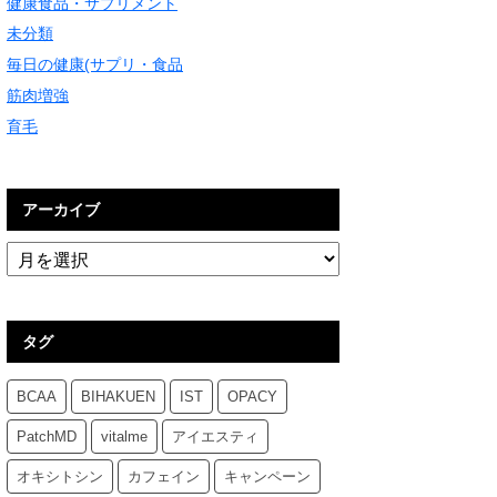
健康食品・サプリメント
未分類
毎日の健康(サプリ・食品
筋肉増強
育毛
アーカイブ
タグ
BCAA
BIHAKUEN
IST
OPACY
PatchMD
vitalme
アイエスティ
オキシトシン
カフェイン
キャンペーン