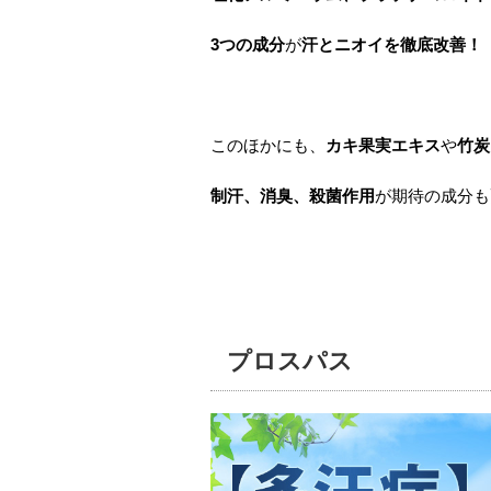
3
つの成分
が
汗とニオイを徹底改善！
このほかにも、
カキ果実エキス
や
竹炭
制汗、消臭、殺菌作用
が期待の成分も
プロスパス