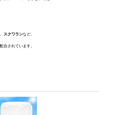
、
スクワラン
など、
配合されています。