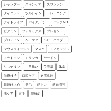
シャンプー
スキンケア
スワンソン
ダイエット
ツルレイシ
トレーニング
ナイトライフ
バイタルミー
パッチMD
ビタミン
フォリックス
プレゼント
プロテイン
ヘアケア
ベビーパウダー
マウスウォッシュ
マスク
ミノキシジル
メラトニン
モリンガ
ヤードム
リステリン
二日酔い
位元堂
体臭
健康維持
口腔ケア
徹底比較
日焼け止め
発毛
筋トレ
筋肉増強
肌ケア
育毛
花粉症