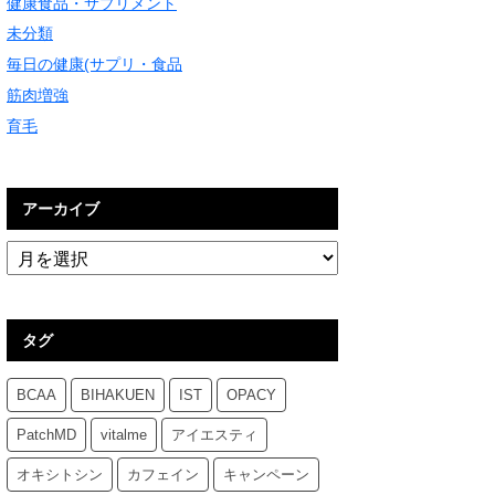
健康食品・サプリメント
未分類
毎日の健康(サプリ・食品
筋肉増強
育毛
アーカイブ
タグ
BCAA
BIHAKUEN
IST
OPACY
PatchMD
vitalme
アイエスティ
オキシトシン
カフェイン
キャンペーン