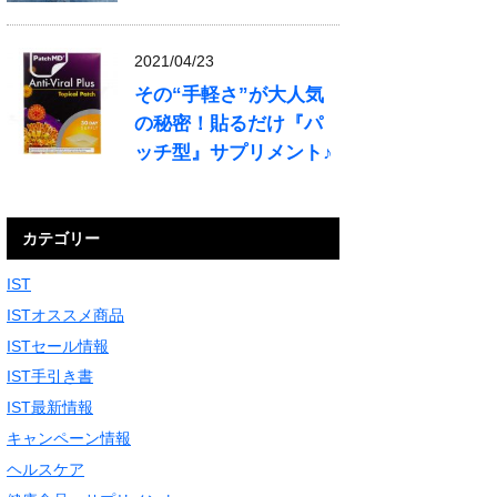
2021/04/23
その“手軽さ”が大人気
の秘密！貼るだけ『パ
ッチ型』サプリメント♪
カテゴリー
IST
ISTオススメ商品
ISTセール情報
IST手引き書
IST最新情報
キャンペーン情報
ヘルスケア