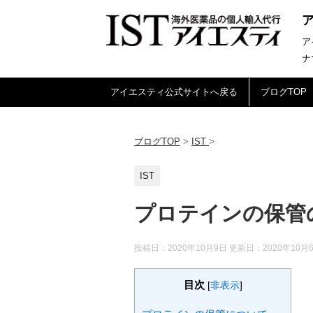
ア
ナ
アイエスティ公式サイトへ戻る
ブログTOP
ブログTOP
>
IST
>
IST
プロテインの保管
投稿日：2020年10月9日 更新日：
2020年10月
目次
[
非表示
]