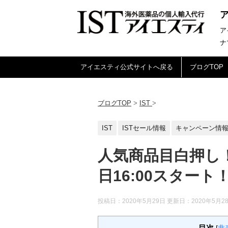
ア
ナ
アイエスティ公式サイトへ戻る
ブログTOP
ブログTOP
>
IST
>
IST
ISTセール情報
キャンペーン情
人気商品目白押し！
日16:00スタート
投稿日：2020年5月29日 更新日：
2020年5月2
目次