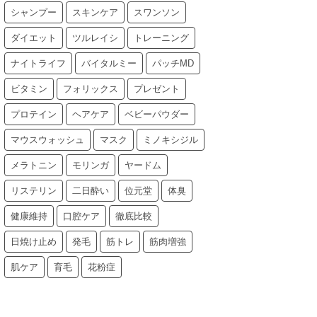
シャンプー
スキンケア
スワンソン
ダイエット
ツルレイシ
トレーニング
ナイトライフ
バイタルミー
パッチMD
ビタミン
フォリックス
プレゼント
プロテイン
ヘアケア
ベビーパウダー
マウスウォッシュ
マスク
ミノキシジル
メラトニン
モリンガ
ヤードム
リステリン
二日酔い
位元堂
体臭
健康維持
口腔ケア
徹底比較
日焼け止め
発毛
筋トレ
筋肉増強
肌ケア
育毛
花粉症