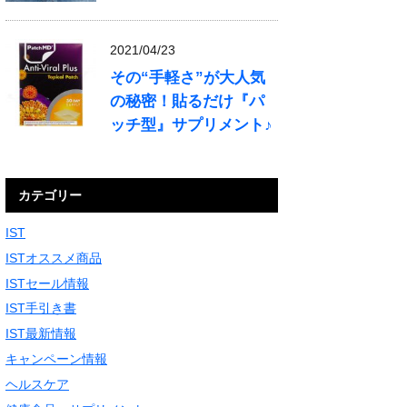
2021/04/23
その“手軽さ”が大人気
の秘密！貼るだけ『パ
ッチ型』サプリメント♪
カテゴリー
IST
ISTオススメ商品
ISTセール情報
IST手引き書
IST最新情報
キャンペーン情報
ヘルスケア