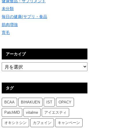
健康食品・サプリメント
未分類
毎日の健康(サプリ・食品
筋肉増強
育毛
アーカイブ
タグ
BCAA
BIHAKUEN
IST
OPACY
PatchMD
vitalme
アイエスティ
オキシトシン
カフェイン
キャンペーン