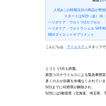
[
非
人気&この時期注目の商品が勢揃
スタートは5/29（金）1
ヘリオケア・ウルトラDカプセル
ヘリオケア・ウルトラジェル SPF90/
BBXダイエットサプリメント
こんにちは。
アイエスティ
スタッフで
とうとう5月も終盤。
新型コロナウイルスによる緊急事態宣
多くの人が自粛を余儀なくされていま
5/21までに42府県が解除され、
5/25には5都道県（北海道、埼玉県