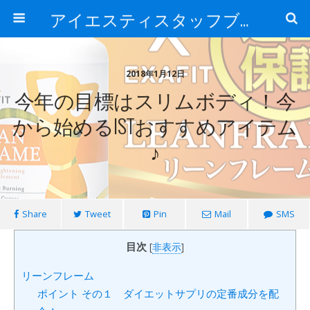
アイエスティスタッフブログ
2018年1月12日
今年の目標はスリムボディ！今
から始めるISTおすすめアイテム
♪
Share
Tweet
Pin
Mail
SMS
目次
[
非表示
]
リーンフレーム
ポイント その１ ダイエットサプリの定番成分を配