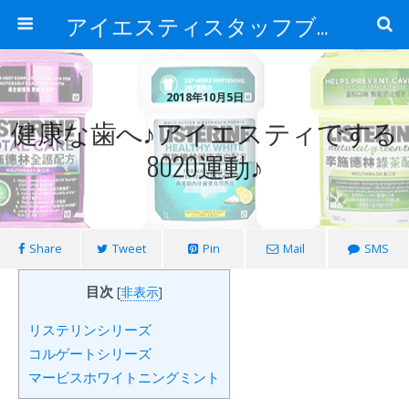
アイエスティスタッフブログ
2018年10月5日
健康な歯へ♪アイエスティでする
8020運動♪
Share
Tweet
Pin
Mail
SMS
目次
[
非表示
]
リステリンシリーズ
コルゲートシリーズ
マービスホワイトニングミント