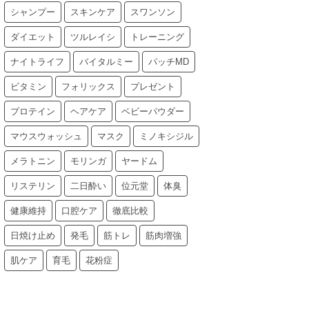
シャンプー
スキンケア
スワンソン
ダイエット
ツルレイシ
トレーニング
ナイトライフ
バイタルミー
パッチMD
ビタミン
フォリックス
プレゼント
プロテイン
ヘアケア
ベビーパウダー
マウスウォッシュ
マスク
ミノキシジル
メラトニン
モリンガ
ヤードム
リステリン
二日酔い
位元堂
体臭
健康維持
口腔ケア
徹底比較
日焼け止め
発毛
筋トレ
筋肉増強
肌ケア
育毛
花粉症