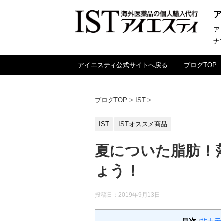
ア
ナ
アイエスティ公式サイトへ戻る
ブログTOP
ブログTOP
>
IST
>
IST
ISTオススメ商品
夏についた脂肪！
ょう！
投稿日：
2019年9月13日
目次