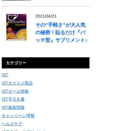
2021/04/23
その“手軽さ”が大人気
の秘密！貼るだけ『パ
ッチ型』サプリメント♪
カテゴリー
IST
ISTオススメ商品
ISTセール情報
IST手引き書
IST最新情報
キャンペーン情報
ヘルスケア