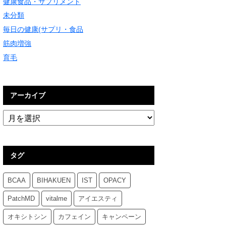
健康食品・サプリメント
未分類
毎日の健康(サプリ・食品
筋肉増強
育毛
アーカイブ
タグ
BCAA
BIHAKUEN
IST
OPACY
PatchMD
vitalme
アイエスティ
オキシトシン
カフェイン
キャンペーン