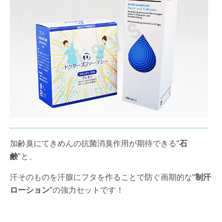
加齢臭にてきめんの抗菌消臭作用が期待できる“
石
鹸
”と、
汗そのものを汗腺にフタを作ることで防ぐ画期的な“
制汗
ローション
”の強力セットです！