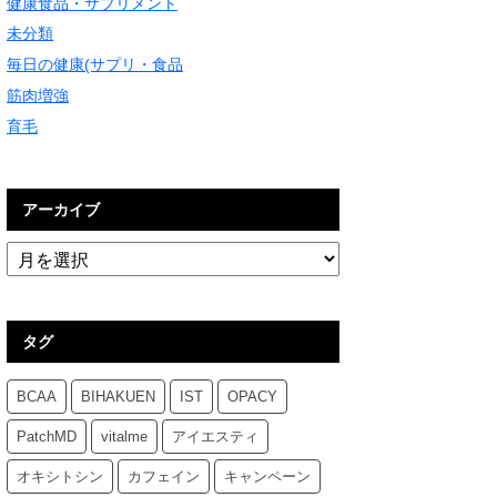
健康食品・サプリメント
未分類
毎日の健康(サプリ・食品
筋肉増強
育毛
アーカイブ
タグ
BCAA
BIHAKUEN
IST
OPACY
PatchMD
vitalme
アイエスティ
オキシトシン
カフェイン
キャンペーン