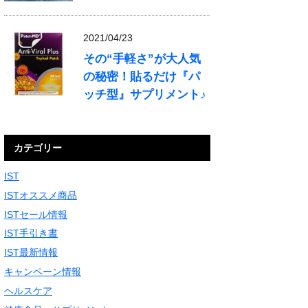
2021/04/23
その“手軽さ”が大人気
の秘密！貼るだけ『パ
ッチ型』サプリメント♪
カテゴリー
IST
ISTオススメ商品
ISTセール情報
IST手引き書
IST最新情報
キャンペーン情報
ヘルスケア