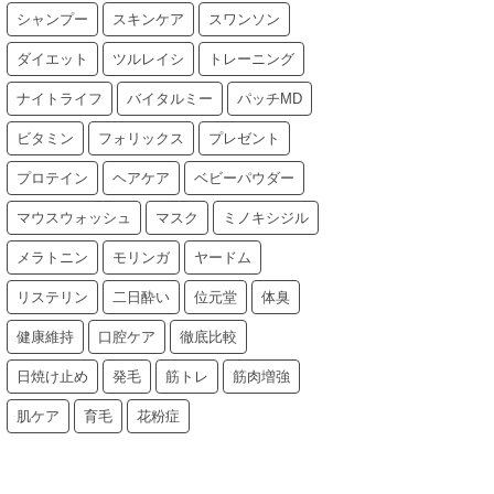
シャンプー
スキンケア
スワンソン
ダイエット
ツルレイシ
トレーニング
ナイトライフ
バイタルミー
パッチMD
ビタミン
フォリックス
プレゼント
プロテイン
ヘアケア
ベビーパウダー
マウスウォッシュ
マスク
ミノキシジル
メラトニン
モリンガ
ヤードム
リステリン
二日酔い
位元堂
体臭
健康維持
口腔ケア
徹底比較
日焼け止め
発毛
筋トレ
筋肉増強
肌ケア
育毛
花粉症