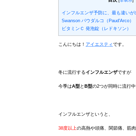
[
非表示
]
インフルエンザ予防に、最も違いが
Swanson パウダルコ（Paud’Arco
ビタミンＣ 発泡錠（レドキソン）
こんにちは！
アイエスティ
です。
冬に流行する
インフルエンザ
ですが
今季は
A型
と
B型
の2つが同時に流行
インフルエンザというと、
38度以上
の高熱や頭痛、関節痛、筋肉