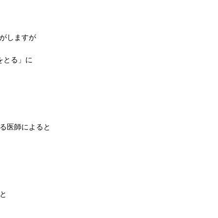
がしますが
をとる」に
る医師によると
と