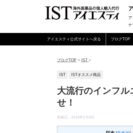
ア
ナ
アイエスティ公式サイトへ戻る
ブログTOP
ブログTOP
>
IST
>
IST
ISTオススメ商品
大流行のインフル
せ！
投稿日：
2018年2月9日
目次