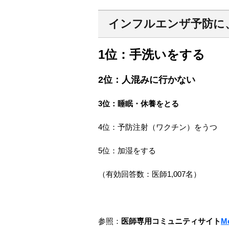
インフルエンザ予防に
1
位：手洗いをする
2
位：人混みに行かない
3
位：睡眠・休養をとる
4位：予防注射（ワクチン）をうつ
5位：加湿をする
（有効回答数：医師1,007名）
参照：
医師専用コミュニティサイト
M