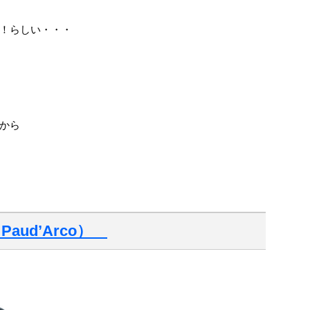
！らしい・・・
から
aud’Arco）