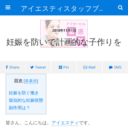
アイエスティスタッフブログ
2018年11月1日
妊娠を防いで計画的な子作りを
Share
Tweet
Pin
Mail
SMS
目次
[
非表示
]
妊娠を防ぐ働き
疑似的な妊娠状態
副作用は？
皆さん、こんにちは。
アイエスティ
です。