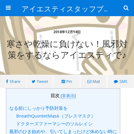
アイエスティスタッフブログ
2018年12月14日
寒さや乾燥に負けない！風邪対
策をするならアイエスティで♪
Share
Tweet
Pin
Mail
SMS
目次
[
非表示
]
なる前にしっかり予防対策を
BreathQuintetMask（ブレスマスク）
ドクターズファーマシーのツルレイシ
風邪のひき始めや、引いてしまったけど休めない時に