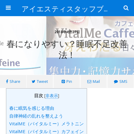
アイエスティスタッフブログ
2018年4月27日
春になりやすい？睡眠不足改善
法！
Share
Tweet
Pin
Mail
SMS
目次
[
非表示
]
春に眠気を感じる理由
自律神経の乱れを整えよう
VitalME（バイタルミー）メラトニン
VitalME（バイタルミー）カフェイン