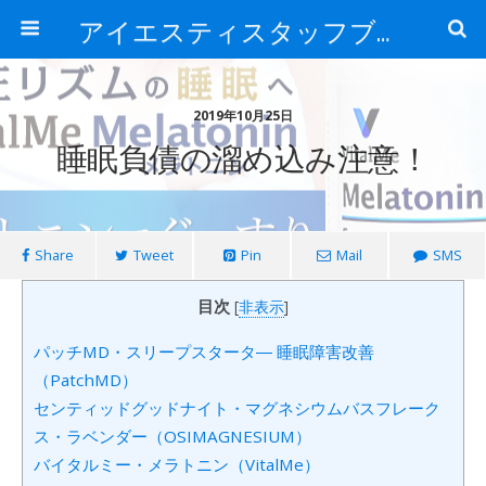
アイエスティスタッフブログ
2019年10月25日
睡眠負債の溜め込み注意！
Share
Tweet
Pin
Mail
SMS
目次
[
非表示
]
パッチMD・スリープスタータ― 睡眠障害改善
（PatchMD）
センティッドグッドナイト・マグネシウムバスフレーク
ス・ラベンダー（OSIMAGNESIUM）
バイタルミー・メラトニン（VitalMe）