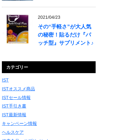
2021/04/23
その“手軽さ”が大人気
の秘密！貼るだけ『パ
ッチ型』サプリメント♪
カテゴリー
IST
ISTオススメ商品
ISTセール情報
IST手引き書
IST最新情報
キャンペーン情報
ヘルスケア