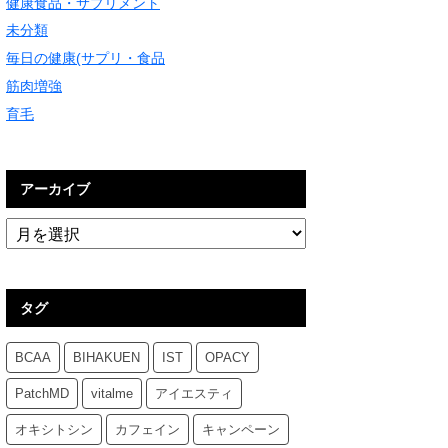
健康食品・サプリメント
未分類
毎日の健康(サプリ・食品
筋肉増強
育毛
アーカイブ
タグ
BCAA
BIHAKUEN
IST
OPACY
PatchMD
vitalme
アイエスティ
オキシトシン
カフェイン
キャンペーン