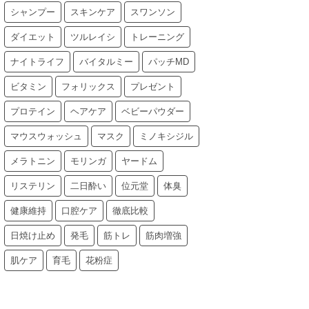
シャンプー
スキンケア
スワンソン
ダイエット
ツルレイシ
トレーニング
ナイトライフ
バイタルミー
パッチMD
ビタミン
フォリックス
プレゼント
プロテイン
ヘアケア
ベビーパウダー
マウスウォッシュ
マスク
ミノキシジル
メラトニン
モリンガ
ヤードム
リステリン
二日酔い
位元堂
体臭
健康維持
口腔ケア
徹底比較
日焼け止め
発毛
筋トレ
筋肉増強
肌ケア
育毛
花粉症