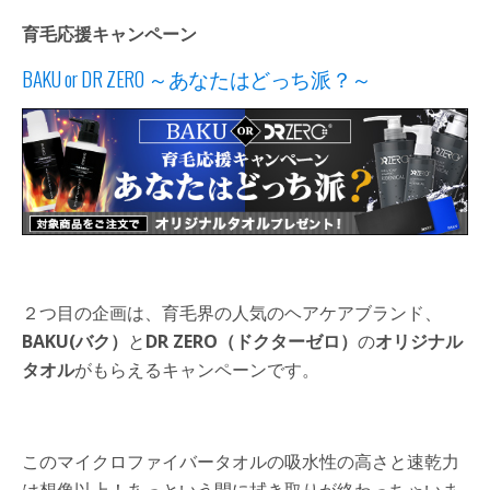
育毛応援キャンペーン
BAKU or DR ZERO ～あなたはどっち派？～
２つ目の企画は、育毛界の人気のヘアケアブランド、
BAKU(バク）
と
DR ZERO（ドクターゼロ）
の
オリジナル
タオル
がもらえるキャンペーンです。
このマイクロファイバータオルの吸水性の高さと速乾力