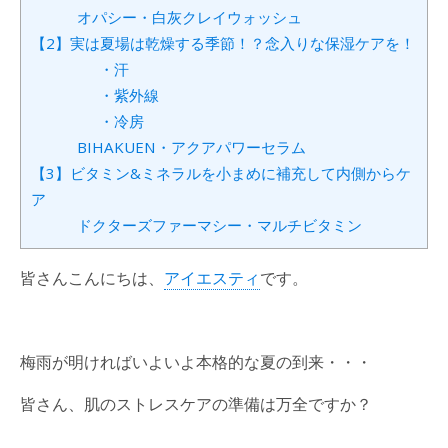
オパシー・白灰クレイウォッシュ
【2】実は夏場は乾燥する季節！？念入りな保湿ケアを！
・汗
・紫外線
・冷房
BIHAKUEN・アクアパワーセラム
【3】ビタミン&ミネラルを小まめに補充して内側からケ
ア
ドクターズファーマシー・マルチビタミン
皆さんこんにちは、
アイエスティ
です。
梅雨が明ければいよいよ本格的な夏の到来・・・
皆さん、肌のストレスケアの準備は万全ですか？