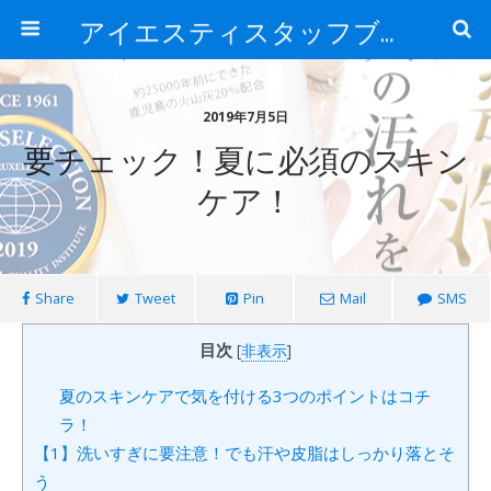
アイエスティスタッフブログ
2019年7月5日
要チェック！夏に必須のスキン
ケア！
Share
Tweet
Pin
Mail
SMS
目次
[
非表示
]
夏のスキンケアで気を付ける3つのポイントはコチ
ラ！
【1】洗いすぎに要注意！でも汗や皮脂はしっかり落とそ
う