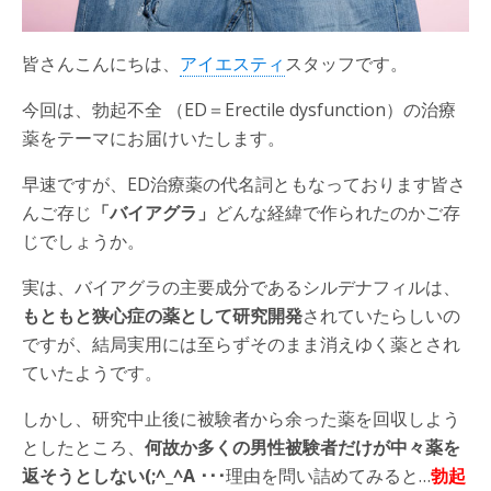
皆さんこんにちは、
アイエスティ
スタッフです。
今回は、勃起不全 （ED＝Erectile dysfunction）の治療
薬をテーマにお届けいたします。
早速ですが、ED治療薬の代名詞ともなっております皆さ
んご存じ
「バイアグラ」
どんな経緯で作られたのかご存
じでしょうか。
実は、バイアグラの主要成分であるシルデナフィルは、
もともと狭心症の薬として研究開発
されていたらしいの
ですが、結局実用には至らずそのまま消えゆく薬とされ
ていたようです。
しかし、研究中止後に被験者から余った薬を回収しよう
としたところ、
何故か多くの男性被験者だけが中々薬を
返そうとしない(;^_^A ･･･
理由を問い詰めてみると…
勃起