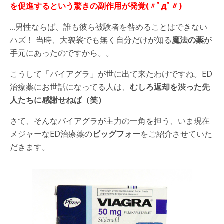
を促進するという驚きの副作用が発覚(〃ﾟдﾟ〃)
…男性ならば、誰も彼ら被験者を咎めることはできない
ハズ！ 当時、大袈裟でも無く自分だけが知る
魔法の薬
が
手元にあったのですから。。
こうして「バイアグラ」が世に出て来たわけですね。ED
治療薬にお世話になってる人は、
むしろ返却を渋った先
人たちに感謝せねば（笑）
さて、そんなバイアグラが主力の一角を担う、いま現在
メジャーなED治療薬の
ビッグフォー
をご紹介させていた
だきます。