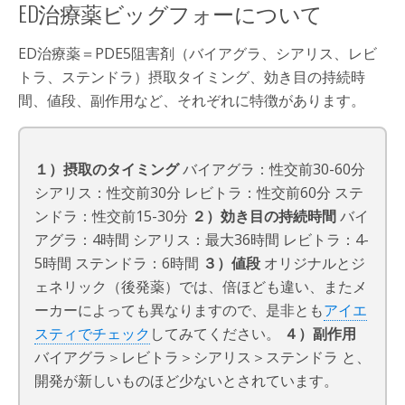
ED治療薬ビッグフォーについて
ED治療薬＝PDE5阻害剤（バイアグラ、シアリス、レビ
トラ、ステンドラ）摂取タイミング、効き目の持続時
間、値段、副作用など、それぞれに特徴があります。
１）摂取のタイミング
バイアグラ：性交前30-60分
シアリス：性交前30分 レビトラ：性交前60分 ステ
ンドラ：性交前15-30分
２）効き目の持続時間
バイ
アグラ：4時間 シアリス：最大36時間 レビトラ：4-
5時間 ステンドラ：6時間
３）値段
オリジナルとジ
ェネリック（後発薬）では、倍ほども違い、またメ
ーカーによっても異なりますので、是非とも
アイエ
スティでチェック
してみてください。
４）副作用
バイアグラ＞レビトラ＞シアリス＞ステンドラ と、
開発が新しいものほど少ないとされています。