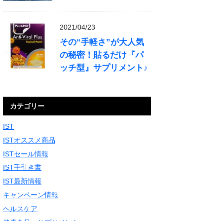
2021/04/23
その“手軽さ”が大人気
の秘密！貼るだけ『パ
ッチ型』サプリメント♪
カテゴリー
IST
ISTオススメ商品
ISTセール情報
IST手引き書
IST最新情報
キャンペーン情報
ヘルスケア