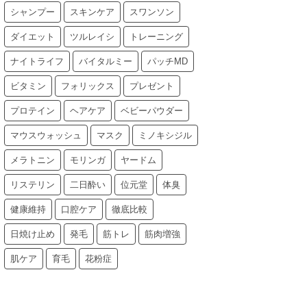
シャンプー
スキンケア
スワンソン
ダイエット
ツルレイシ
トレーニング
ナイトライフ
バイタルミー
パッチMD
ビタミン
フォリックス
プレゼント
プロテイン
ヘアケア
ベビーパウダー
マウスウォッシュ
マスク
ミノキシジル
メラトニン
モリンガ
ヤードム
リステリン
二日酔い
位元堂
体臭
健康維持
口腔ケア
徹底比較
日焼け止め
発毛
筋トレ
筋肉増強
肌ケア
育毛
花粉症