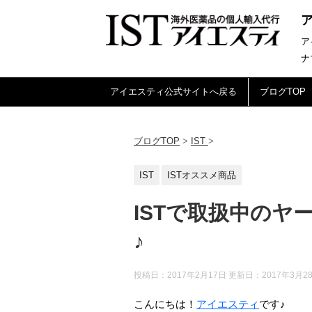
ア
ナ
アイエスティ公式サイトへ戻る
ブログTOP
ブログTOP
>
IST
>
IST
ISTオススメ商品
ISTで取扱中の
♪
投稿日：2017年2月17日 更新日：
2017年3月2
こんにちは！
アイエスティ
です♪