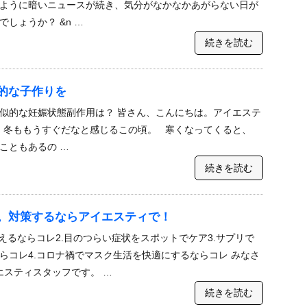
ように暗いニュースが続き、気分がなかなかあがらない日が
しょうか？ &n …
続きを読む
的な子作りを
似的な妊娠状態副作用は？ 皆さん、こんにちは。アイエステ
り、冬ももうすぐだなと感じるこの頃。 寒くなってくると、
こともあるの …
続きを読む
。対策するならアイエスティで！
えるならコレ2.目のつらい症状をスポットでケア3.サプリで
らコレ4.コロナ禍でマスク生活を快適にするならコレ みなさ
エスティスタッフです。 …
続きを読む