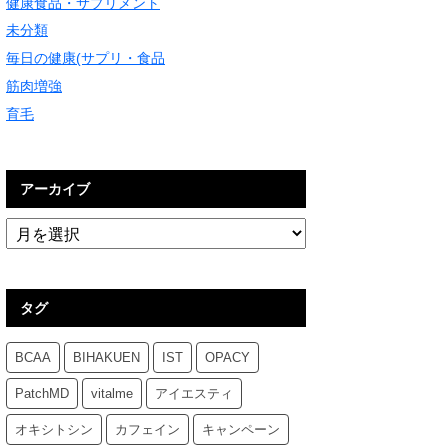
健康食品・サプリメント
未分類
毎日の健康(サプリ・食品
筋肉増強
育毛
アーカイブ
タグ
BCAA
BIHAKUEN
IST
OPACY
PatchMD
vitalme
アイエスティ
オキシトシン
カフェイン
キャンペーン