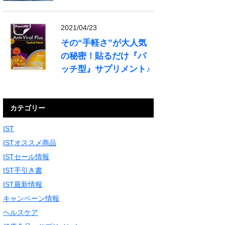
2021/04/23
その“手軽さ”が大人気
の秘密！貼るだけ『パ
ッチ型』サプリメント♪
カテゴリー
IST
ISTオススメ商品
ISTセール情報
IST手引き書
IST最新情報
キャンペーン情報
ヘルスケア