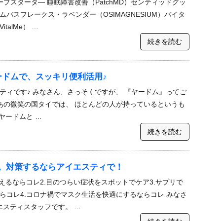
プスタータ― 睡眠障害改善（PatchMD）センティッドグッ
バスフレークス・ラベンダー（OSIMAGNESIUM）バイタ
talMe） …
続きを読む
ードムで、スッキリ便利活用♪
ティです♪ みなさん、さっそくですが、 『ヤードム』ってご
 あの微笑の国タイでは、 ほとんどの人が持っているというも
ヤードムと …
続きを読む
。対策するならアイエスティで！
えるならコレ2.目のつらい症状をスポットでケア3.サプリで
らコレ4.コロナ禍でマスク生活を快適にするならコレ みなさ
エスティスタッフです。 …