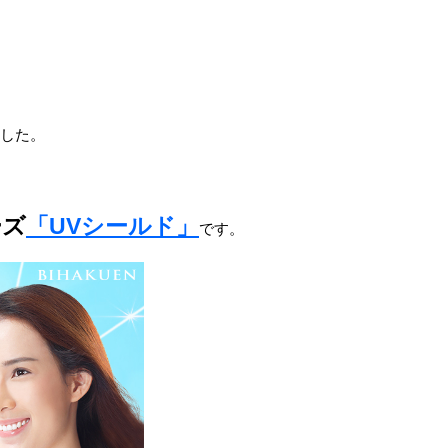
した。
ーズ
「UVシールド」
です。