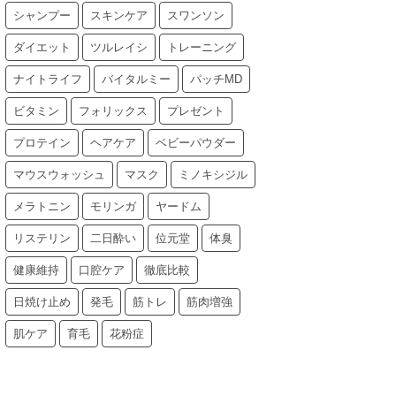
シャンプー
スキンケア
スワンソン
ダイエット
ツルレイシ
トレーニング
ナイトライフ
バイタルミー
パッチMD
ビタミン
フォリックス
プレゼント
プロテイン
ヘアケア
ベビーパウダー
マウスウォッシュ
マスク
ミノキシジル
メラトニン
モリンガ
ヤードム
リステリン
二日酔い
位元堂
体臭
健康維持
口腔ケア
徹底比較
日焼け止め
発毛
筋トレ
筋肉増強
肌ケア
育毛
花粉症