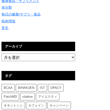
健康食品・サプリメント
未分類
毎日の健康(サプリ・食品
筋肉増強
育毛
アーカイブ
タグ
BCAA
BIHAKUEN
IST
OPACY
PatchMD
vitalme
アイエスティ
オキシトシン
カフェイン
キャンペーン