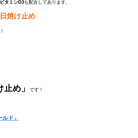
ビタミンD3
も配合してあります。
日焼け止め
！
焼け止め」
です！
ールド」