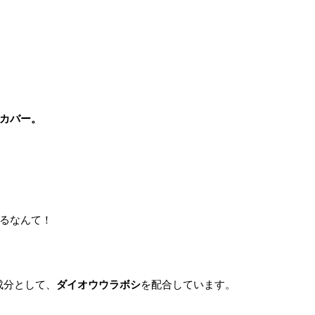
カバー。
るなんて！
成分として、
ダイオウウラボシ
を配合しています。