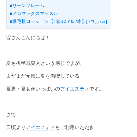
■リーンフレーム
■メガマックスマッスル
■爆毛根ローション【1箱30mlx2本】[7％][5％]
皆さんこんにちは！
夏も後半戦突入という感じですが、
まだまだ元気に夏を満喫している
夏男・夏女がいっぱいの
アイエスティ
です。
さて、
日頃より
アイエスティ
をご利用いただき