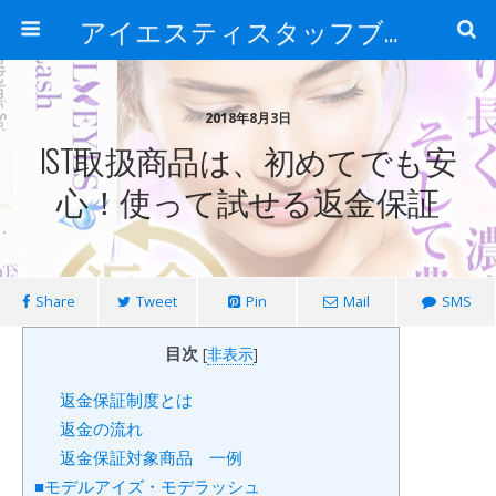
アイエスティスタッフブログ
2018年8月3日
IST取扱商品は、初めてでも安
心！使って試せる返金保証
Share
Tweet
Pin
Mail
SMS
目次
[
非表示
]
返金保証制度とは
返金の流れ
返金保証対象商品 一例
■モデルアイズ・モデラッシュ