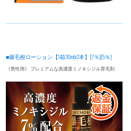
■爆毛根ローション【1箱30mlx2本】[7％][5％]
《男性用》 プレミアムな高濃度ミノキシジル育毛剤