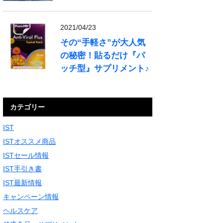
2021/04/23
その“手軽さ”が大人気
の秘密！貼るだけ『パ
ッチ型』サプリメント♪
カテゴリー
IST
ISTオススメ商品
ISTセール情報
IST手引き書
IST最新情報
キャンペーン情報
ヘルスケア