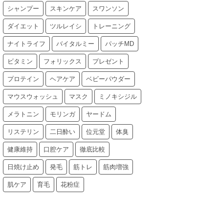
シャンプー
スキンケア
スワンソン
ダイエット
ツルレイシ
トレーニング
ナイトライフ
バイタルミー
パッチMD
ビタミン
フォリックス
プレゼント
プロテイン
ヘアケア
ベビーパウダー
マウスウォッシュ
マスク
ミノキシジル
メラトニン
モリンガ
ヤードム
リステリン
二日酔い
位元堂
体臭
健康維持
口腔ケア
徹底比較
日焼け止め
発毛
筋トレ
筋肉増強
肌ケア
育毛
花粉症