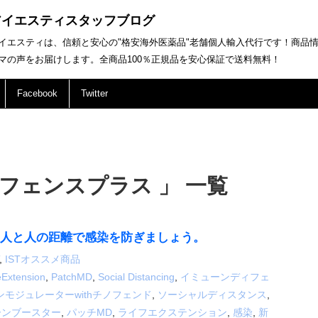
アイエスティスタッフブログ
イエスティは、信頼と安心の"格安海外医薬品"老舗個人輸入代行です！商品
マの声をお届けします。全商品100％正規品を安心保証で送料無料！
Facebook
Twitter
フェンスプラス 」 一覧
tance”人と人の距離で感染を防ぎましょう。
,
ISTオススメ商品
eExtension
,
PatchMD
,
Social Distancing
,
イミューンディフェ
モジュレーターwithチノフェンド
,
ソーシャルディスタンス
,
ーンブースター
,
パッチMD
,
ライフエクステンション
,
感染
,
新