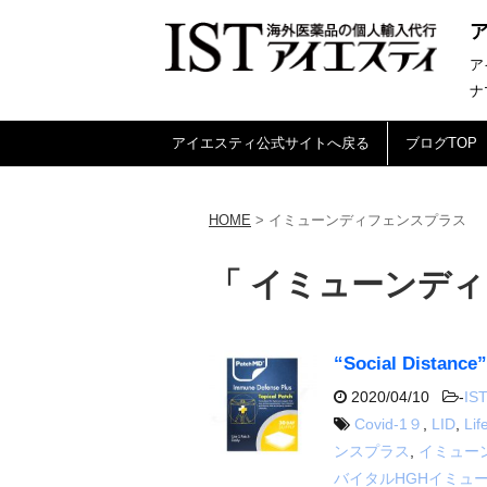
ア
ナ
アイエスティ公式サイトへ戻る
ブログTOP
HOME
>
イミューンディフェンスプラス
「 イミューンディ
“Social Dis
2020/04/10
-
IST
Covid-1９
,
LID
,
Lif
ンスプラス
,
イミューン
バイタルHGHイミュ