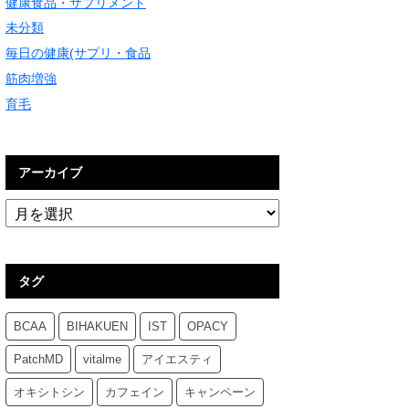
健康食品・サプリメント
未分類
毎日の健康(サプリ・食品
筋肉増強
育毛
アーカイブ
タグ
BCAA
BIHAKUEN
IST
OPACY
PatchMD
vitalme
アイエスティ
オキシトシン
カフェイン
キャンペーン