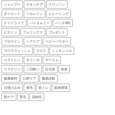
シャンプー
スキンケア
スワンソン
ダイエット
ツルレイシ
トレーニング
ナイトライフ
バイタルミー
パッチMD
ビタミン
フォリックス
プレゼント
プロテイン
ヘアケア
ベビーパウダー
マウスウォッシュ
マスク
ミノキシジル
メラトニン
モリンガ
ヤードム
リステリン
二日酔い
位元堂
体臭
健康維持
口腔ケア
徹底比較
日焼け止め
発毛
筋トレ
筋肉増強
肌ケア
育毛
花粉症