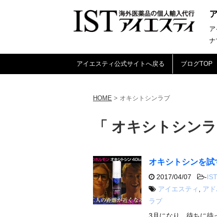
ア
ナ
アイエスティ公式サイトへ戻る
ブログTOP
HOME
>
オキシトシンラブ
「 オキシトシンラ
オキシトシンを試す
2017/04/07
-
IST
アイエスティ
,
アド
ラブ
3月になり、待ちに待