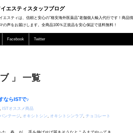
アイエスティスタッフブログ
イエスティは、信頼と安心の"格安海外医薬品"老舗個人輸入代行です！商品
マの声をお届けします。全商品100％正規品を安心保証で送料無料！
Facebook
Twitter
ブ 」 一覧
ならISTで♪
,
ISTオススメ商品
バンテージ
,
オキシトシン
,
オキシトシンラブ
,
チョコレート
った 春 が、 手を伸ばせば届きそうなところまでやってき