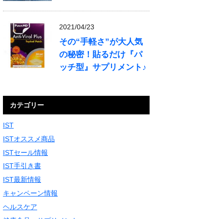
2021/04/23
その“手軽さ”が大人気
の秘密！貼るだけ『パ
ッチ型』サプリメント♪
カテゴリー
IST
ISTオススメ商品
ISTセール情報
IST手引き書
IST最新情報
キャンペーン情報
ヘルスケア