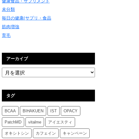
健康食品・サプリメント
未分類
毎日の健康(サプリ・食品
筋肉増強
育毛
アーカイブ
タグ
BCAA
BIHAKUEN
IST
OPACY
PatchMD
vitalme
アイエスティ
オキシトシン
カフェイン
キャンペーン