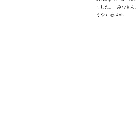
ました。 みなさん、
うやく 春 &nb …