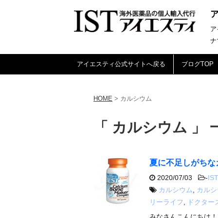
ア
ナ
アイエスティ公式サイトへ戻る
ブログTOP
HOME
>
カルシウム
「 カルシウム 」 
夏に不足しがちな
2020/07/03
-
IST
カルシウム
,
カルシ
リーライフ
,
ドクター
みなさんこんにちは！