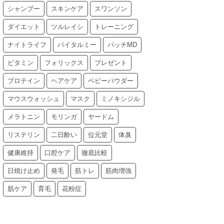
シャンプー
スキンケア
スワンソン
ダイエット
ツルレイシ
トレーニング
ナイトライフ
バイタルミー
パッチMD
ビタミン
フォリックス
プレゼント
プロテイン
ヘアケア
ベビーパウダー
マウスウォッシュ
マスク
ミノキシジル
メラトニン
モリンガ
ヤードム
リステリン
二日酔い
位元堂
体臭
健康維持
口腔ケア
徹底比較
日焼け止め
発毛
筋トレ
筋肉増強
肌ケア
育毛
花粉症