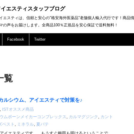
アイエスティスタッフブログ
イエスティは、信頼と安心の"格安海外医薬品"老舗個人輸入代行です！商品
マの声をお届けします。全商品100％正規品を安心保証で送料無料！
Facebook
Twitter
一覧
カルシウム、アイエスティで対策を♪
,
ISTオススメ商品
ウムボーンメイカーコンプレックス
,
カルマグジンク
,
カント
ズベスト
,
ミネラル
,
夏バテ
アイエスティです。 もうすぐ梅雨も明けるということで、