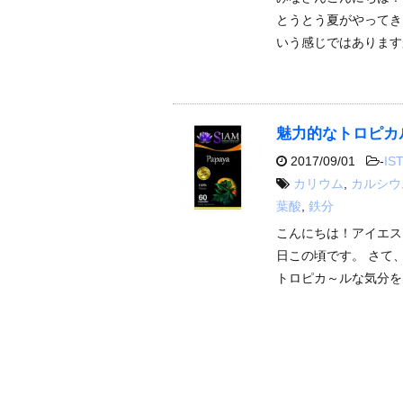
とうとう夏がやってき
いう感じではあります
魅力的なトロピカ
2017/09/01
-
IST
カリウム
,
カルシウ
葉酸
,
鉄分
こんにちは！アイエス
日この頃です。 さて
トロピカ～ルな気分を