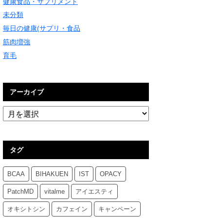
健康食品・サプリメント
未分類
毎日の健康(サプリ・食品
筋肉増強
育毛
アーカイブ
タグ
BCAA
BIHAKUEN
IST
OPACY
PatchMD
vitalme
アイエスティ
オキシトシン
カフェイン
キャンペーン