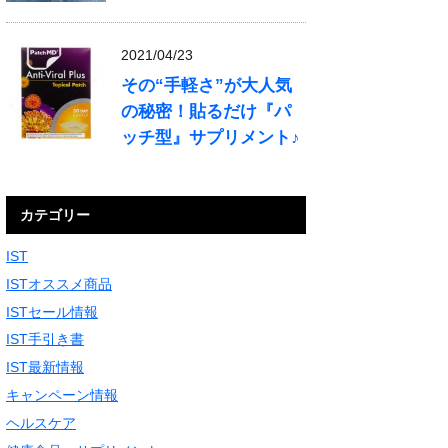
2021/04/23
その“手軽さ”が大人気
の秘密！貼るだけ『パ
ッチ型』サプリメント♪
カテゴリー
IST
ISTオススメ商品
ISTセール情報
IST手引き書
IST最新情報
キャンペーン情報
ヘルスケア