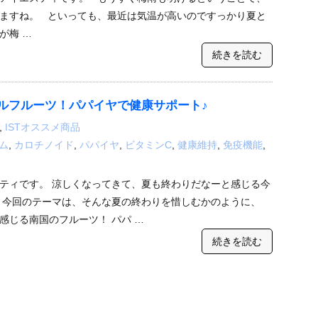
ますね。 といっても、最近は気温が高いのですっかり夏と
が梅 …
続きを読む
ルフルーツ！パパイヤで健康サポート♪
,
ISTオススメ商品
ム
,
カロチノイド
,
パパイヤ
,
ビタミンC
,
健康維持
,
免疫機能
,
ティです。 涼しくなってきて、夏も終わりだなーと感じる今
、今回のテーマは、そんな夏の終わりを惜しむかのように、
感じる南国のフルーツ！ パパ …
続きを読む