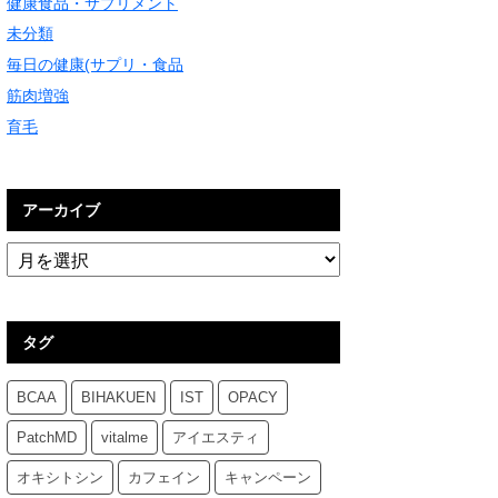
健康食品・サプリメント
未分類
毎日の健康(サプリ・食品
筋肉増強
育毛
アーカイブ
タグ
BCAA
BIHAKUEN
IST
OPACY
PatchMD
vitalme
アイエスティ
オキシトシン
カフェイン
キャンペーン