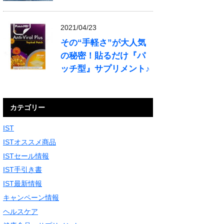
2021/04/23
その“手軽さ”が大人気
の秘密！貼るだけ『パ
ッチ型』サプリメント♪
カテゴリー
IST
ISTオススメ商品
ISTセール情報
IST手引き書
IST最新情報
キャンペーン情報
ヘルスケア