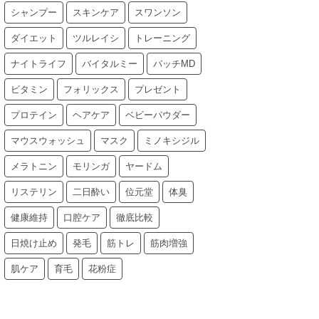
シャンプー
スキンケア
スワンソン
ダイエット
ツルレイシ
トレーニング
ナイトライフ
バイタルミー
パッチMD
ビタミン
フォリックス
プレゼント
プロテイン
ヘアケア
ベビーパウダー
マウスウォッシュ
マスク
ミノキシジル
メラトニン
モリンガ
ヤードム
リステリン
二日酔い
位元堂
体臭
健康維持
口腔ケア
徹底比較
日焼け止め
発毛
筋トレ
筋肉増強
肌ケア
育毛
花粉症