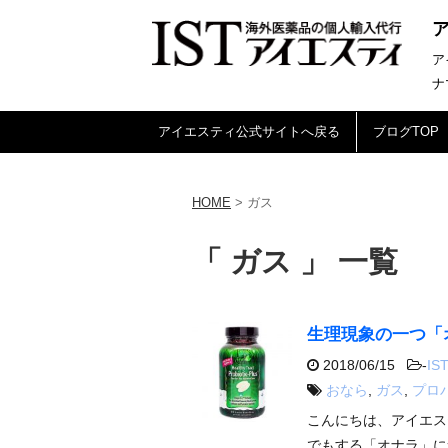
ア
ナ
アイエスティ公式サイトへ戻る
ブログTOP
HOME
>
ガス
「 ガス 」 一覧
生理現象の一つ「
2018/06/15
-
IST
おなら
,
ガス
,
プロ
こんにちは、アイエス
でもする「オナラ」に