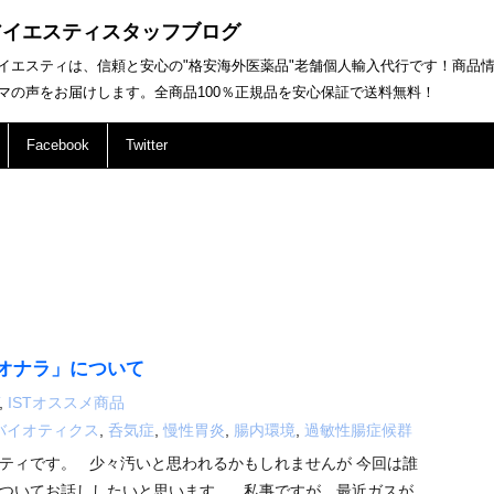
アイエスティスタッフブログ
イエスティは、信頼と安心の"格安海外医薬品"老舗個人輸入代行です！商品
マの声をお届けします。全商品100％正規品を安心保証で送料無料！
Facebook
Twitter
オナラ」について
,
ISTオススメ商品
バイオティクス
,
呑気症
,
慢性胃炎
,
腸内環境
,
過敏性腸症候群
ティです。 少々汚いと思われるかもしれませんが 今回は誰
ついてお話ししたいと思います。 私事ですが、最近ガスが