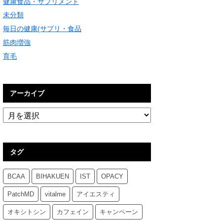
健康食品・サプリメント
未分類
毎日の健康(サプリ・食品
筋肉増強
育毛
アーカイブ
タグ
BCAA
BIHAKUEN
IST
OPACY
PatchMD
vitalme
アイエスティ
オキシトシン
カフェイン
キャンペーン