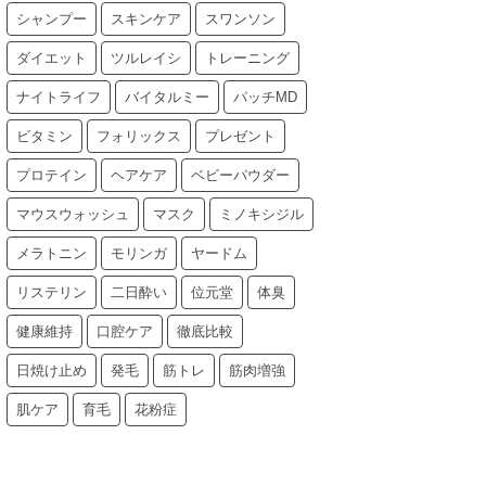
シャンプー
スキンケア
スワンソン
ダイエット
ツルレイシ
トレーニング
ナイトライフ
バイタルミー
パッチMD
ビタミン
フォリックス
プレゼント
プロテイン
ヘアケア
ベビーパウダー
マウスウォッシュ
マスク
ミノキシジル
メラトニン
モリンガ
ヤードム
リステリン
二日酔い
位元堂
体臭
健康維持
口腔ケア
徹底比較
日焼け止め
発毛
筋トレ
筋肉増強
肌ケア
育毛
花粉症