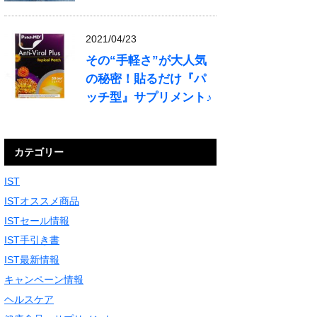
2021/04/23
その“手軽さ”が大人気
の秘密！貼るだけ『パ
ッチ型』サプリメント♪
カテゴリー
IST
ISTオススメ商品
ISTセール情報
IST手引き書
IST最新情報
キャンペーン情報
ヘルスケア