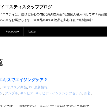
アイエスティスタッフブログ
イエスティは、信頼と安心の"格安海外医薬品"老舗個人輸入代行です！商品
マの声をお届けします。全商品100％正規品を安心保証で送料無料！
Facebook
Twitter
覧
エキスでエイジングケア？
,
ISTオススメ商品
,
IST最新情報
ン
,
アンプル
,
キャビア
,
キャビア・インテンシブセラム
,
新着
,
ティです。 突然ですが、キャビアはお好きですか？高価で