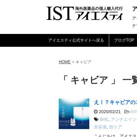
ア
ナ
アイエスティ公式サイトへ戻る
ブログTOP
HOME
>
キャビア
「 キャビア 」 一
え！？キャビアの
2020/02/21
-
IST
BHE
,
アンチエイジ
美容液
,
肌ケア
こんにちは、アイエス