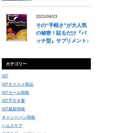
2021/04/23
その“手軽さ”が大人気
の秘密！貼るだけ『パ
ッチ型』サプリメント♪
カテゴリー
IST
ISTオススメ商品
ISTセール情報
IST手引き書
IST最新情報
キャンペーン情報
ヘルスケア