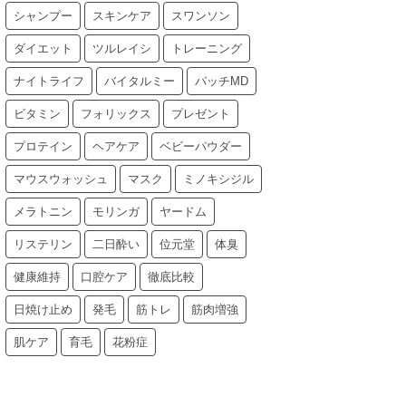
シャンプー
スキンケア
スワンソン
ダイエット
ツルレイシ
トレーニング
ナイトライフ
バイタルミー
パッチMD
ビタミン
フォリックス
プレゼント
プロテイン
ヘアケア
ベビーパウダー
マウスウォッシュ
マスク
ミノキシジル
メラトニン
モリンガ
ヤードム
リステリン
二日酔い
位元堂
体臭
健康維持
口腔ケア
徹底比較
日焼け止め
発毛
筋トレ
筋肉増強
肌ケア
育毛
花粉症