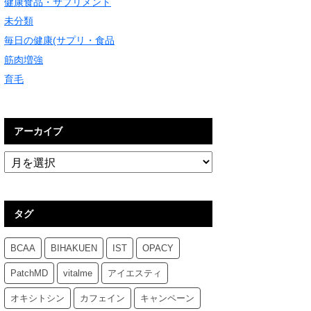
健康食品・サプリメント
未分類
毎日の健康(サプリ・食品
筋肉増強
育毛
アーカイブ
タグ
BCAA
BIHAKUEN
IST
OPACY
PatchMD
vitalme
アイエスティ
オキシトシン
カフェイン
キャンペーン