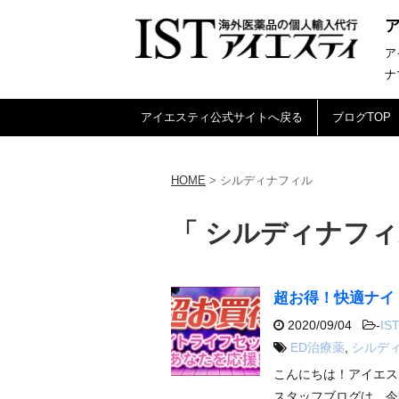
ア
ナ
アイエスティ公式サイトへ戻る
ブログTOP
HOME
>
シルディナフィル
「 シルディナフィ
超お得！快適ナイ
2020/09/04
-
IST
ED治療薬
,
シルデ
こんにちは！アイエス
スタッフブログは、今