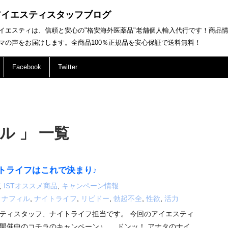
アイエスティスタッフブログ
イエスティは、信頼と安心の"格安海外医薬品"老舗個人輸入代行です！商品
マの声をお届けします。全商品100％正規品を安心保証で送料無料！
Facebook
Twitter
ル 」 一覧
トライフはこれで決まり♪
,
ISTオススメ商品
,
キャンペーン情報
ィナフィル
,
ナイトライフ
,
リビドー
,
勃起不全
,
性欲
,
活力
ティスタッフ、ナイトライフ担当です。 今回のアイエスティ
開催中のコチラのキャンペーン♪ ドンッ！ アナタのナイ