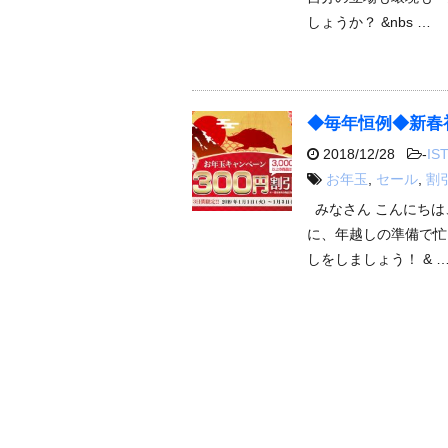
しょうか？ &nbs …
◆毎年恒例◆新春
2018/12/28
-
IST
お年玉
,
セール
,
割
みなさん こんにちは
に、年越しの準備で忙
しをしましょう！ & 