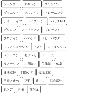
シャンプー
スキンケア
スワンソン
ダイエット
ツルレイシ
トレーニング
ナイトライフ
バイタルミー
パッチMD
ビタミン
フォリックス
プレゼント
プロテイン
ヘアケア
ベビーパウダー
マウスウォッシュ
マスク
ミノキシジル
メラトニン
モリンガ
ヤードム
リステリン
二日酔い
位元堂
体臭
健康維持
口腔ケア
徹底比較
日焼け止め
発毛
筋トレ
筋肉増強
肌ケア
育毛
花粉症