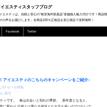
アイエスティスタッフブログ
イエスティは、信頼と安心の"格安海外医薬品"老舗個人輸入代行です！商品
マの声をお届けします。全商品100％正規品を安心保証で送料無料！
Facebook
Twitter
！アイエスティのこちらのキャンペーンをご紹介♪
,
ISTセール情報
ル
,
割引
ティです。 春は出会いと別れの季節。 新年度となると、
気に変わり 以前とは異なる状況となる方も多いのではないで