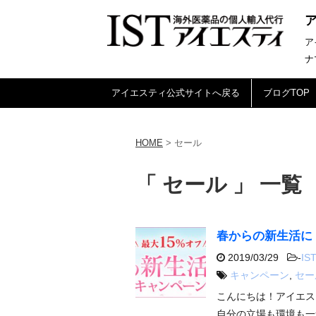
ア
ナ
アイエスティ公式サイトへ戻る
ブログTOP
HOME
>
セール
「 セール 」 一覧
春からの新生活に
2019/03/29
-
IST
キャンペーン
,
セー
こんにちは！アイエス
自分の立場も環境も一