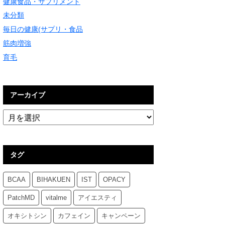
健康食品・サプリメント
未分類
毎日の健康(サプリ・食品
筋肉増強
育毛
アーカイブ
タグ
BCAA
BIHAKUEN
IST
OPACY
PatchMD
vitalme
アイエスティ
オキシトシン
カフェイン
キャンペーン