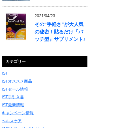
2021/04/23
その“手軽さ”が大人気
の秘密！貼るだけ『パ
ッチ型』サプリメント♪
カテゴリー
IST
ISTオススメ商品
ISTセール情報
IST手引き書
IST最新情報
キャンペーン情報
ヘルスケア