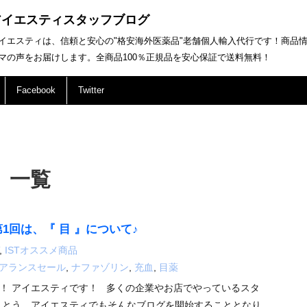
アイエスティスタッフブログ
イエスティは、信頼と安心の"格安海外医薬品"老舗個人輸入代行です！商品
マの声をお届けします。全商品100％正規品を安心保証で送料無料！
Facebook
Twitter
 一覧
第1回は、『 目 』について♪
,
ISTオススメ商品
アランスセール
,
ナファゾリン
,
充血
,
目薬
！ アイエスティです！ 多くの企業やお店でやっているスタ
うとう、アイエスティでもそんなブログを開始することとなり