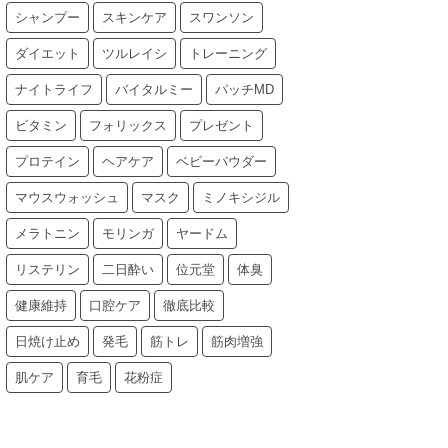
シャンプー
スキンケア
スワンソン
ダイエット
ツルレイシ
トレーニング
ナイトライフ
バイタルミー
パッチMD
ビタミン
フォリックス
プレゼント
プロテイン
ヘアケア
ベビーパウダー
マウスウォッシュ
マスク
ミノキシジル
メラトニン
モリンガ
ヤードム
リステリン
二日酔い
位元堂
体臭
健康維持
口腔ケア
徹底比較
日焼け止め
発毛
筋トレ
筋肉増強
肌ケア
育毛
花粉症