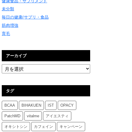
健康食品・サプリメント
未分類
毎日の健康(サプリ・食品
筋肉増強
育毛
アーカイブ
タグ
BCAA
BIHAKUEN
IST
OPACY
PatchMD
vitalme
アイエスティ
オキシトシン
カフェイン
キャンペーン