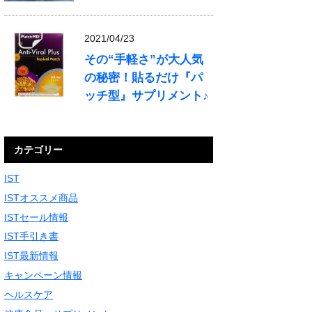
2021/04/23
その“手軽さ”が大人気
の秘密！貼るだけ『パ
ッチ型』サプリメント♪
カテゴリー
IST
ISTオススメ商品
ISTセール情報
IST手引き書
IST最新情報
キャンペーン情報
ヘルスケア