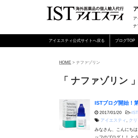
ア
ナ
アイエスティ公式サイトへ戻る
ブログTOP
HOME
>
ナファゾリン
「 ナファゾリン 」
ISTブログ開始！
2017/01/20
-
IST
アイエスティ
,
クリ
みなさん、こんにちは
ッフのブログ！！ と