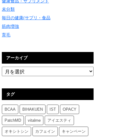
健康食品・サプリメント
未分類
毎日の健康(サプリ・食品
筋肉増強
育毛
アーカイブ
タグ
BCAA
BIHAKUEN
IST
OPACY
PatchMD
vitalme
アイエスティ
オキシトシン
カフェイン
キャンペーン