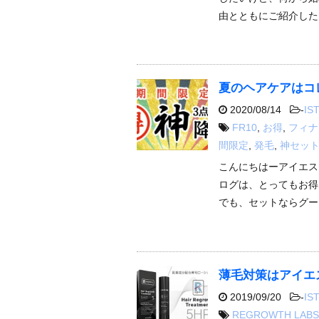
由とともにご紹介したい
夏のヘアケアはコ
2020/08/14
-
IST
FR10
,
お得
,
フィナ
間限定
,
発毛
,
神セッ
こんにちはーアイエス
ログは、とってもお得
でも、セットならグー
薄毛対策はアイエ
2019/09/20
-
IST
REGROWTH LABS