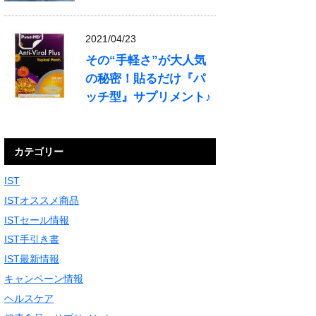
2021/04/23
その“手軽さ”が大人気
の秘密！貼るだけ『パ
ッチ型』サプリメント♪
カテゴリー
IST
ISTオススメ商品
ISTセール情報
IST手引き書
IST最新情報
キャンペーン情報
ヘルスケア