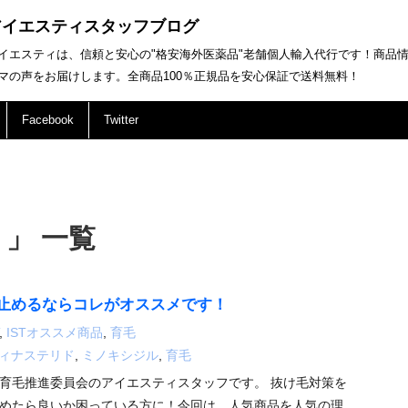
アイエスティスタッフブログ
イエスティは、信頼と安心の"格安海外医薬品"老舗個人輸入代行です！商品
マの声をお届けします。全商品100％正規品を安心保証で送料無料！
Facebook
Twitter
 」 一覧
止めるならコレがオススメです！
,
ISTオススメ商品
,
育毛
ィナステリド
,
ミノキシジル
,
育毛
育毛推進委員会のアイエスティスタッフです。 抜け毛対策を
めたら良いか困っている方に！今回は、人気商品を人気の理