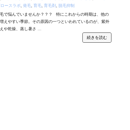
グロースラボ
,
発毛
,
育毛
,
育毛剤
,
脱毛抑制
毛で悩んでいませんか？？？ 特にこれからの時期は、他の
増えやすい季節。その原因の一つといわれているのが、紫外
えや乾燥、蒸し暑さ …
続きを読む