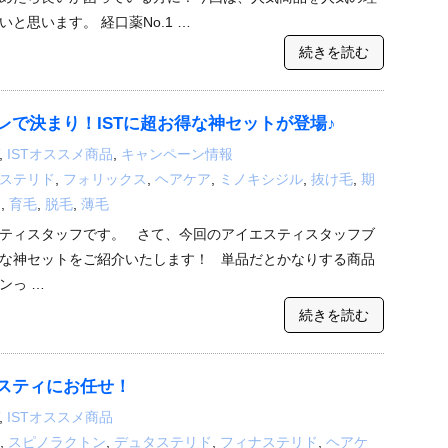
と思います。 経口薬No.1 …
続きを読む
レで決まり！ISTに超お得な神セットが登場♪
,
ISTオススメ商品
,
キャンペーン情報
ステリド
,
フォリックス
,
ヘアケア
,
ミノキシジル
,
抜け毛
,
期
ト
,
育毛
,
脱毛
,
薄毛
ティスタッフです。 さて、今回のアイエスティスタッフブ
な神セットをご紹介いたします！ 単品だとかなりする商品
ンっ …
続きを読む
スティにお任せ！
,
ISTオススメ商品
,
スピノラクトン
,
デュタステリド
,
フィナステリド
,
ヘアケ