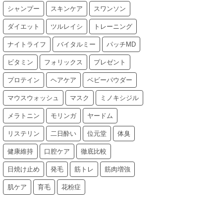
シャンプー
スキンケア
スワンソン
ダイエット
ツルレイシ
トレーニング
ナイトライフ
バイタルミー
パッチMD
ビタミン
フォリックス
プレゼント
プロテイン
ヘアケア
ベビーパウダー
マウスウォッシュ
マスク
ミノキシジル
メラトニン
モリンガ
ヤードム
リステリン
二日酔い
位元堂
体臭
健康維持
口腔ケア
徹底比較
日焼け止め
発毛
筋トレ
筋肉増強
肌ケア
育毛
花粉症