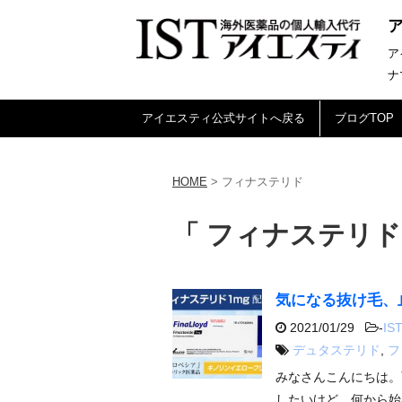
ア
ナ
アイエスティ公式サイトへ戻る
ブログTOP
HOME
>
フィナステリド
「 フィナステリド
気になる抜け毛、
2021/01/29
-
IST
デュタステリド
,
フ
みなさんこんにちは。
したいけど、何から始