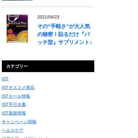
2021/04/23
その“手軽さ”が大人気
の秘密！貼るだけ『パ
ッチ型』サプリメント♪
カテゴリー
IST
ISTオススメ商品
ISTセール情報
IST手引き書
IST最新情報
キャンペーン情報
ヘルスケア