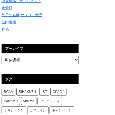
健康食品・サプリメント
未分類
毎日の健康(サプリ・食品
筋肉増強
育毛
アーカイブ
タグ
BCAA
BIHAKUEN
IST
OPACY
PatchMD
vitalme
アイエスティ
オキシトシン
カフェイン
キャンペーン