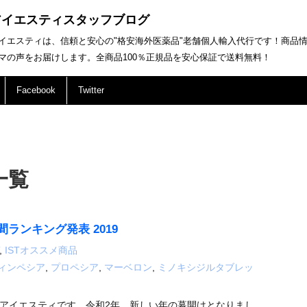
アイエスティスタッフブログ
イエスティは、信頼と安心の"格安海外医薬品"老舗個人輸入代行です！商品
マの声をお届けします。全商品100％正規品を安心保証で送料無料！
Facebook
Twitter
一覧
ランキング発表 2019
,
ISTオススメ商品
ィンペシア
,
プロペシア
,
マーベロン
,
ミノキシジルタブレッ
アイエスティです。令和2年、新しい年の幕開けとなりまし