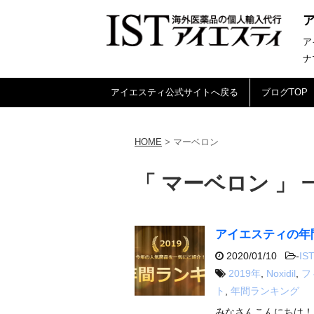
ア
ナ
アイエスティ公式サイトへ戻る
ブログTOP
HOME
>
マーベロン
「 マーベロン 」 
アイエスティの年間
2020/01/10
-
IST
2019年
,
Noxidil
,
フ
ト
,
年間ランキング
みなさんこんにちは！