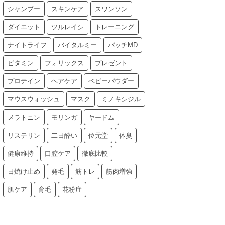
シャンプー
スキンケア
スワンソン
ダイエット
ツルレイシ
トレーニング
ナイトライフ
バイタルミー
パッチMD
ビタミン
フォリックス
プレゼント
プロテイン
ヘアケア
ベビーパウダー
マウスウォッシュ
マスク
ミノキシジル
メラトニン
モリンガ
ヤードム
リステリン
二日酔い
位元堂
体臭
健康維持
口腔ケア
徹底比較
日焼け止め
発毛
筋トレ
筋肉増強
肌ケア
育毛
花粉症