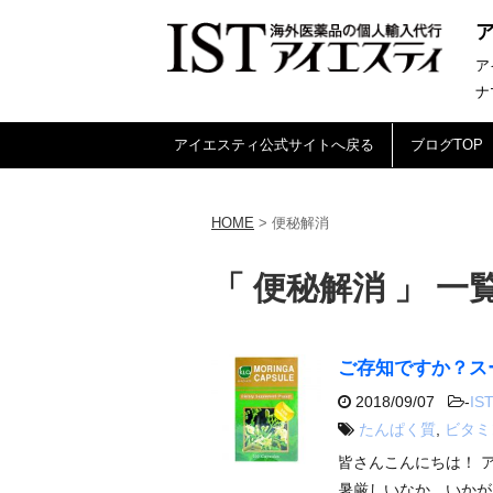
ア
ナ
アイエスティ公式サイトへ戻る
ブログTOP
HOME
>
便秘解消
「 便秘解消 」 一
ご存知ですか？ス
2018/09/07
-
IST
たんぱく質
,
ビタミ
皆さんこんにちは！ 
暑厳しいなか、いかが