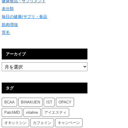
健康食品・サプリメント
未分類
毎日の健康(サプリ・食品
筋肉増強
育毛
アーカイブ
タグ
BCAA
BIHAKUEN
IST
OPACY
PatchMD
vitalme
アイエスティ
オキシトシン
カフェイン
キャンペーン