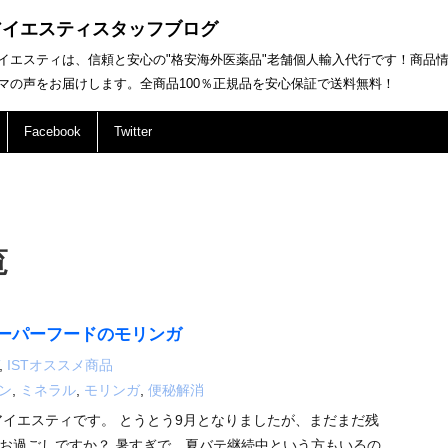
アイエスティスタッフブログ
イエスティは、信頼と安心の"格安海外医薬品"老舗個人輸入代行です！商品
マの声をお届けします。全商品100％正規品を安心保証で送料無料！
Facebook
Twitter
覧
ーパーフードのモリンガ
,
ISTオススメ商品
ン
,
ミネラル
,
モリンガ
,
便秘解消
アイエスティです。 とうとう9月となりましたが、まだまだ残
お過ごしですか？ 暑すぎで、夏バテ継続中という方もいるの