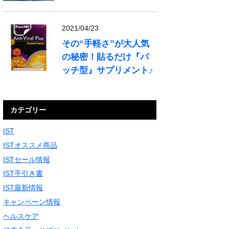
2021/04/23
その“手軽さ”が大人気
の秘密！貼るだけ『パ
ッチ型』サプリメント♪
カテゴリー
IST
ISTオススメ商品
ISTセール情報
IST手引き書
IST最新情報
キャンペーン情報
ヘルスケア