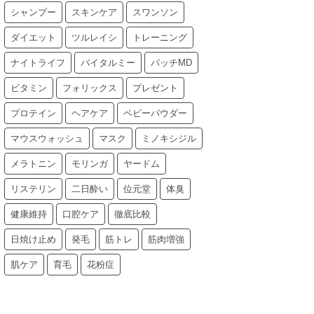
シャンプー
スキンケア
スワンソン
ダイエット
ツルレイシ
トレーニング
ナイトライフ
バイタルミー
パッチMD
ビタミン
フォリックス
プレゼント
プロテイン
ヘアケア
ベビーパウダー
マウスウォッシュ
マスク
ミノキシジル
メラトニン
モリンガ
ヤードム
リステリン
二日酔い
位元堂
体臭
健康維持
口腔ケア
徹底比較
日焼け止め
発毛
筋トレ
筋肉増強
肌ケア
育毛
花粉症