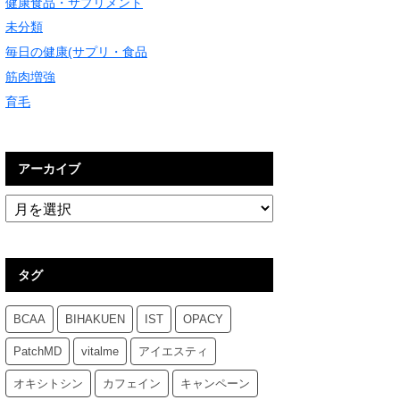
健康食品・サプリメント
未分類
毎日の健康(サプリ・食品
筋肉増強
育毛
アーカイブ
タグ
BCAA
BIHAKUEN
IST
OPACY
PatchMD
vitalme
アイエスティ
オキシトシン
カフェイン
キャンペーン