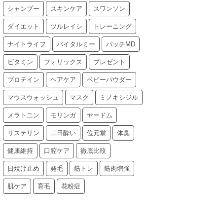
シャンプー
スキンケア
スワンソン
ダイエット
ツルレイシ
トレーニング
ナイトライフ
バイタルミー
パッチMD
ビタミン
フォリックス
プレゼント
プロテイン
ヘアケア
ベビーパウダー
マウスウォッシュ
マスク
ミノキシジル
メラトニン
モリンガ
ヤードム
リステリン
二日酔い
位元堂
体臭
健康維持
口腔ケア
徹底比較
日焼け止め
発毛
筋トレ
筋肉増強
肌ケア
育毛
花粉症