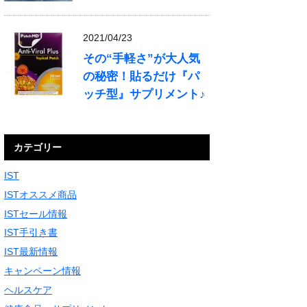
2021/04/23
その“手軽さ”が大人気
の秘密！貼るだけ『パ
ッチ型』サプリメント♪
カテゴリー
IST
ISTオススメ商品
ISTセール情報
IST手引き書
IST最新情報
キャンペーン情報
ヘルスケア