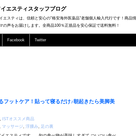
アイエスティスタッフブログ
イエスティは、信頼と安心の"格安海外医薬品"老舗個人輸入代行です！商品
マの声をお届けします。全商品100％正規品を安心保証で送料無料！
Facebook
Twitter
るフットケア！貼って寝るだけ♪朝起きたら美脚美
,
ISTオススメ商品
,
マッサージ
,
浮腫み
,
足の裏
アイエスティです。 旬の食べ物が美味しすぎて ついつい食べ