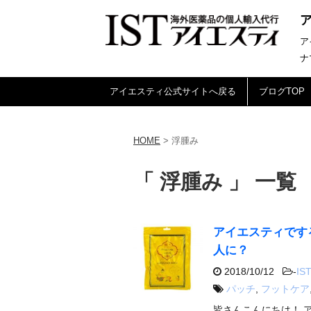
ア
ナ
アイエスティ公式サイトへ戻る
ブログTOP
HOME
>
浮腫み
「 浮腫み 」 一覧
アイエスティです
人に？
2018/10/12
-
IST
パッチ
,
フットケア
皆さんこんにちは！ 