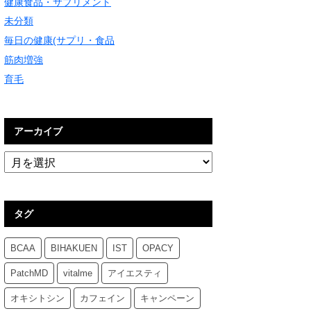
健康食品・サプリメント
未分類
毎日の健康(サプリ・食品
筋肉増強
育毛
アーカイブ
タグ
BCAA
BIHAKUEN
IST
OPACY
PatchMD
vitalme
アイエスティ
オキシトシン
カフェイン
キャンペーン