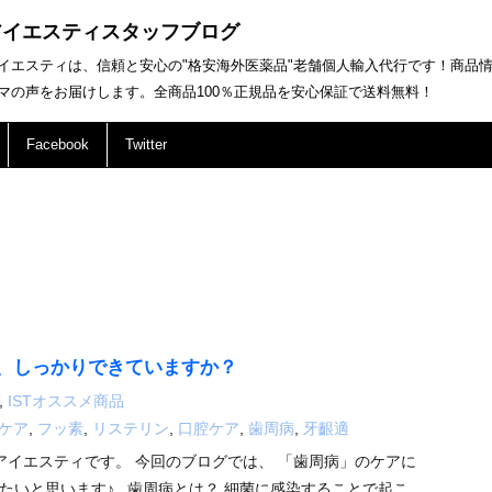
アイエスティスタッフブログ
イエスティは、信頼と安心の"格安海外医薬品"老舗個人輸入代行です！商品
マの声をお届けします。全商品100％正規品を安心保証で送料無料！
Facebook
Twitter
、しっかりできていますか？
,
ISTオススメ商品
ケア
,
フッ素
,
リステリン
,
口腔ケア
,
歯周病
,
牙齦適
イエスティです。 今回のブログでは、 「歯周病」のケアに
たいと思います♪ 歯周病とは？ 細菌に感染することで起こ