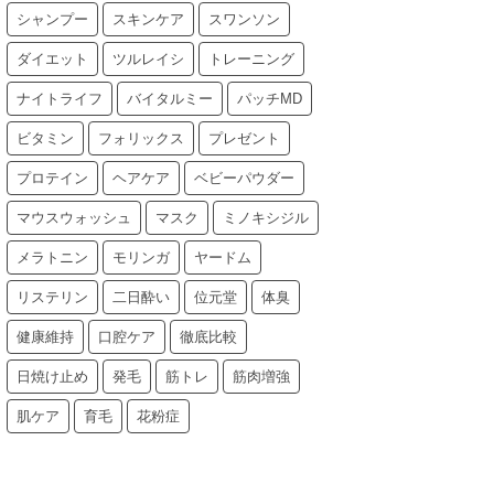
シャンプー
スキンケア
スワンソン
ダイエット
ツルレイシ
トレーニング
ナイトライフ
バイタルミー
パッチMD
ビタミン
フォリックス
プレゼント
プロテイン
ヘアケア
ベビーパウダー
マウスウォッシュ
マスク
ミノキシジル
メラトニン
モリンガ
ヤードム
リステリン
二日酔い
位元堂
体臭
健康維持
口腔ケア
徹底比較
日焼け止め
発毛
筋トレ
筋肉増強
肌ケア
育毛
花粉症