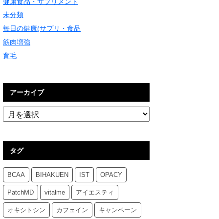
健康食品・サプリメント
未分類
毎日の健康(サプリ・食品
筋肉増強
育毛
アーカイブ
タグ
BCAA
BIHAKUEN
IST
OPACY
PatchMD
vitalme
アイエスティ
オキシトシン
カフェイン
キャンペーン