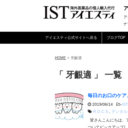
ア
ナ
アイエスティ公式サイトへ戻る
ブログTOP
HOME
>
牙齦適
「 牙齦適 」 一覧
毎日のお口のケア
2019/06/14
-
IST
R.O.C.S.
,
デンタル
皆さんこんにちは、ア
ついてピックアップし