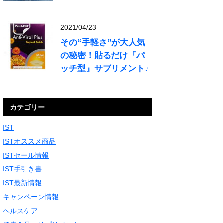
2021/04/23
その“手軽さ”が大人気
の秘密！貼るだけ『パ
ッチ型』サプリメント♪
カテゴリー
IST
ISTオススメ商品
ISTセール情報
IST手引き書
IST最新情報
キャンペーン情報
ヘルスケア