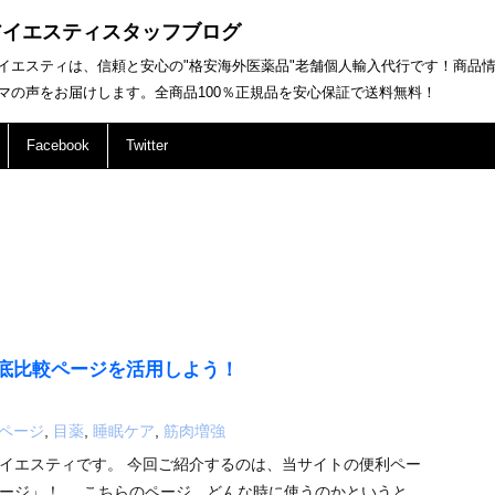
アイエスティスタッフブログ
イエスティは、信頼と安心の"格安海外医薬品"老舗個人輸入代行です！商品
マの声をお届けします。全商品100％正規品を安心保証で送料無料！
Facebook
Twitter
底比較ページを活用しよう！
ページ
,
目薬
,
睡眠ケア
,
筋肉増強
イエスティです。 今回ご紹介するのは、当サイトの便利ペー
ページ」！ こちらのページ、どんな時に使うのかというと