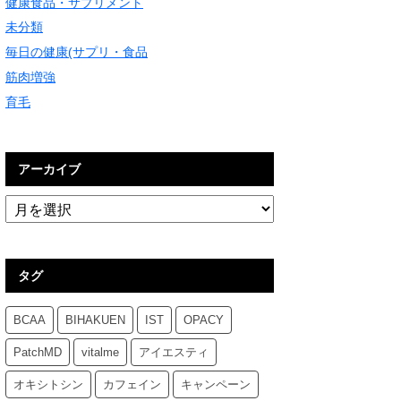
健康食品・サプリメント
未分類
毎日の健康(サプリ・食品
筋肉増強
育毛
アーカイブ
タグ
BCAA
BIHAKUEN
IST
OPACY
PatchMD
vitalme
アイエスティ
オキシトシン
カフェイン
キャンペーン