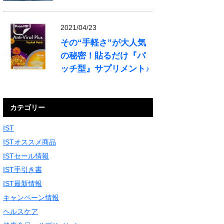
2021/04/23
その“手軽さ”が大人気
の秘密！貼るだけ『パ
ッチ型』サプリメント♪
カテゴリー
IST
ISTオススメ商品
ISTセール情報
IST手引き書
IST最新情報
キャンペーン情報
ヘルスケア