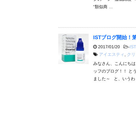
“類似商 …
ISTブログ開始！
2017/01/20
-
IST
アイエスティ
,
クリ
みなさん、こんにちは
ッフのブログ！！ と
ました～ と、いうわ