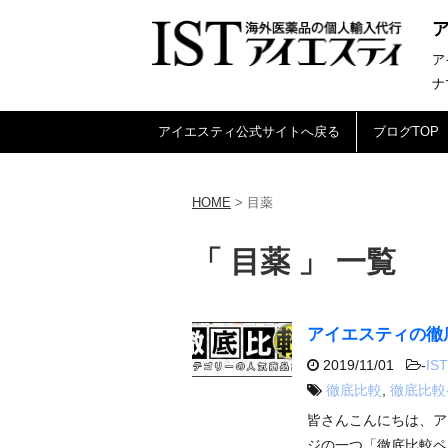
ア
ナ
アイエスティ公式サイトへ戻る
ブログTOP
HOME
>
目薬
「 目薬 」 一覧
アイエスティの徹
2019/11/01
-
IST
徹底比較
,
徹底比較
皆さんこんにちは、ア
ジの一つ「徹底比較