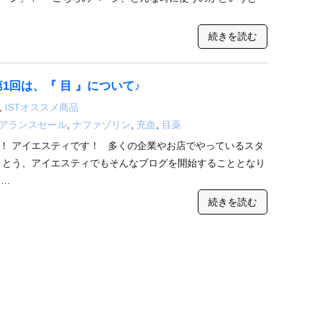
続きを読む
第1回は、『 目 』について♪
,
ISTオススメ商品
アランスセール
,
ナファゾリン
,
充血
,
目薬
！ アイエスティです！ 多くの企業やお店でやっているスタ
うとう、アイエスティでもそんなブログを開始することとなり
 …
続きを読む