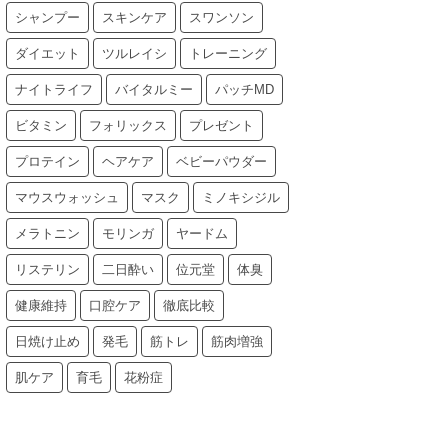
シャンプー
スキンケア
スワンソン
ダイエット
ツルレイシ
トレーニング
ナイトライフ
バイタルミー
パッチMD
ビタミン
フォリックス
プレゼント
プロテイン
ヘアケア
ベビーパウダー
マウスウォッシュ
マスク
ミノキシジル
メラトニン
モリンガ
ヤードム
リステリン
二日酔い
位元堂
体臭
健康維持
口腔ケア
徹底比較
日焼け止め
発毛
筋トレ
筋肉増強
肌ケア
育毛
花粉症