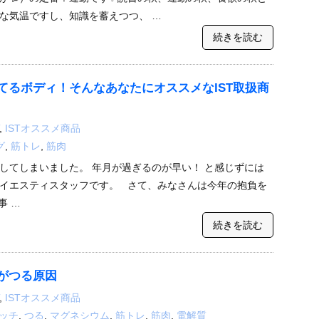
な気温ですし、知識を蓄えつつ、 …
続きを読む
てるボディ！そんなあなたにオススメなIST取扱商
,
ISTオススメ商品
グ
,
筋トレ
,
筋肉
してしまいました。 年月が過ぎるのが早い！ と感じずには
イエスティスタッフです。 さて、みなさんは今年の抱負を
事 …
続きを読む
がつる原因
,
ISTオススメ商品
ッチ
,
つる
,
マグネシウム
,
筋トレ
,
筋肉
,
電解質