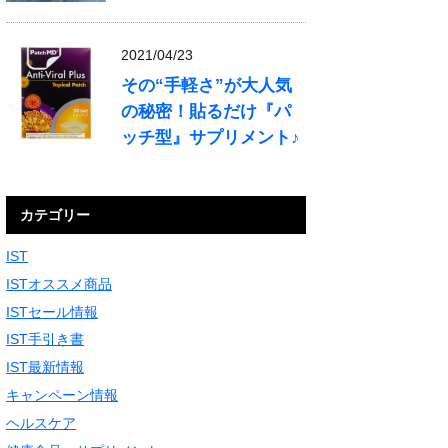
2021/04/23
その“手軽さ”が大人気
の秘密！貼るだけ『パ
ッチ型』サプリメント♪
カテゴリー
IST
ISTオススメ商品
ISTセール情報
IST手引き書
IST最新情報
キャンペーン情報
ヘルスケア