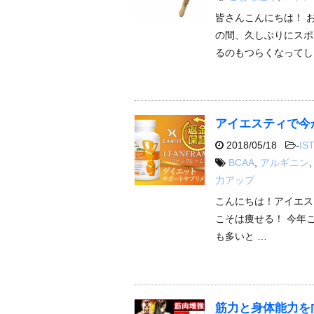
皆さんこんにちは！ 
の間、久しぶりにスポ
るのもつらくなってし
アイエスティで今
2018/05/18
-
IST
BCAA
,
アルギニン
力アップ
こんにちは！アイエス
こそは痩せる！ 今年
も多いと …
筋力と身体能力を