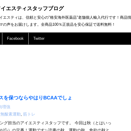
アイエスティスタッフブログ
イエスティは、信頼と安心の"格安海外医薬品"老舗個人輸入代行です！商品
マの声をお届けします。全商品100％正規品を安心保証で送料無料！
Facebook
Twitter
スを保つならやはりBCAAでしょ
肉増強
,
無酸素運動
,
筋トレ
ング担当のアイエスティスタッフです。 今回は秋（とはいっ
が💦）の定番！運動です✨読書の秋、運動の秋、食欲の秋と