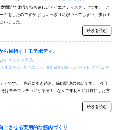
お盆間近で休暇が待ち遠しいアイエスティスタッフです。 こ
ーツをしたのですが おもいっきり足がつってしまい、歩行す
まいました。 …
続きを読む
から目指す！モテボディ♪
,
ISTオススメ商品
,
オルニチン
,
ダイエット
,
引き締め
,
筋トレ
,
筋トレサプリ
,
筋
ティです。 先週に引き続き、筋肉関連のお話です。 今年
こそはモテマッチョになるぞ！ なんて年初めに目標にした方
続きを読む
向上させる実用的な筋肉づくり