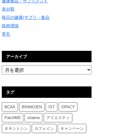
健康食品・サプリメント
未分類
毎日の健康(サプリ・食品
筋肉増強
育毛
アーカイブ
タグ
BCAA
BIHAKUEN
IST
OPACY
PatchMD
vitalme
アイエスティ
オキシトシン
カフェイン
キャンペーン