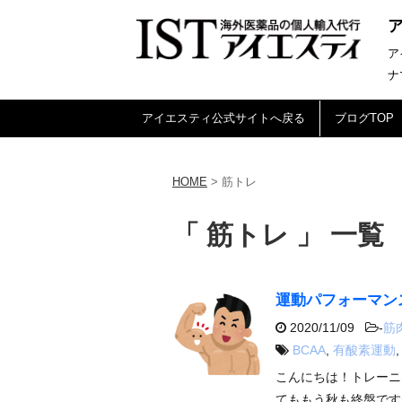
ア
ナ
アイエスティ公式サイトへ戻る
ブログTOP
HOME
>
筋トレ
「 筋トレ 」 一覧
運動パフォーマン
2020/11/09
-
筋
BCAA
,
有酸素運動
こんにちは！トレーニ
てももう秋も終盤です