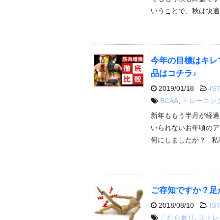
いうことで、秋は快適
今年の目標はキレ
品はコチラ♪
2019/01/18
-
IST
BCAA
,
トレーニン
新年ももう半月が経過
いられないお年頃のア
何にしましたか？ 私
ご存知ですか？足
2018/08/10
-
IST
こむら返り
,
ストレ