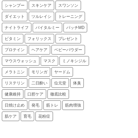
シャンプー
スキンケア
スワンソン
ダイエット
ツルレイシ
トレーニング
ナイトライフ
バイタルミー
パッチMD
ビタミン
フォリックス
プレゼント
プロテイン
ヘアケア
ベビーパウダー
マウスウォッシュ
マスク
ミノキシジル
メラトニン
モリンガ
ヤードム
リステリン
二日酔い
位元堂
体臭
健康維持
口腔ケア
徹底比較
日焼け止め
発毛
筋トレ
筋肉増強
肌ケア
育毛
花粉症