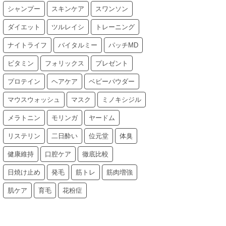
シャンプー
スキンケア
スワンソン
ダイエット
ツルレイシ
トレーニング
ナイトライフ
バイタルミー
パッチMD
ビタミン
フォリックス
プレゼント
プロテイン
ヘアケア
ベビーパウダー
マウスウォッシュ
マスク
ミノキシジル
メラトニン
モリンガ
ヤードム
リステリン
二日酔い
位元堂
体臭
健康維持
口腔ケア
徹底比較
日焼け止め
発毛
筋トレ
筋肉増強
肌ケア
育毛
花粉症