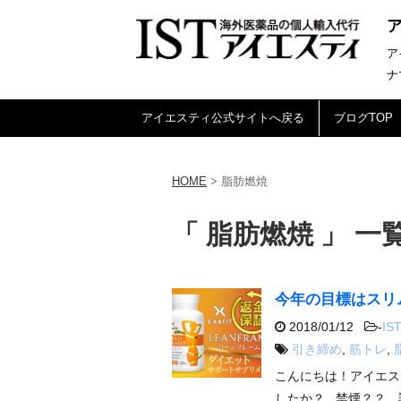
ア
ナ
アイエスティ公式サイトへ戻る
ブログTOP
HOME
>
脂肪燃焼
「 脂肪燃焼 」 一
今年の目標はスリ
2018/01/12
-
IST
引き締め
,
筋トレ
,
こんにちは！アイエス
したか？ 禁煙？？ 