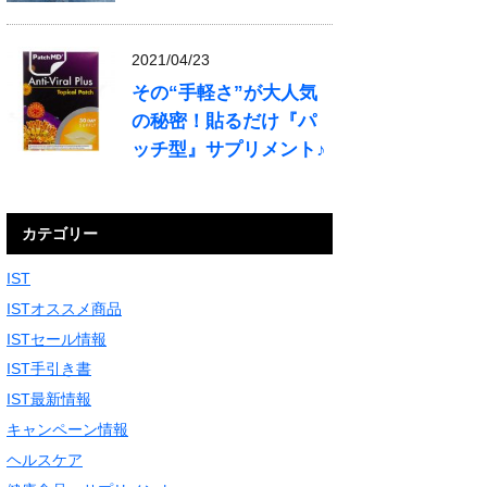
2021/04/23
その“手軽さ”が大人気
の秘密！貼るだけ『パ
ッチ型』サプリメント♪
カテゴリー
IST
ISTオススメ商品
ISTセール情報
IST手引き書
IST最新情報
キャンペーン情報
ヘルスケア