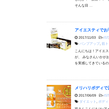
そんな目 …
アイエスティでお
2017/11/03
-
IST
パンプアップ
,
筋ト
こんにちは！アイエス
が、 みなさんいかが
を実感してきているの
メリハリボディで
2017/06/09
-
IST
ダイエット
,
ボディ
皆さんこんにちは♪ア