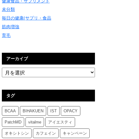
健康食品・サプリメント
未分類
毎日の健康(サプリ・食品
筋肉増強
育毛
アーカイブ
タグ
BCAA
BIHAKUEN
IST
OPACY
PatchMD
vitalme
アイエスティ
オキシトシン
カフェイン
キャンペーン