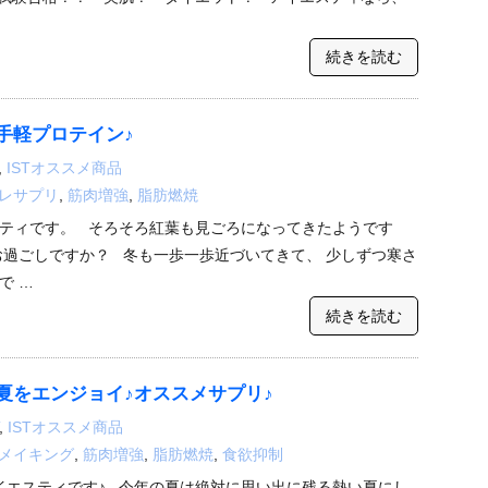
続きを読む
手軽プロテイン♪
,
ISTオススメ商品
レサプリ
,
筋肉増強
,
脂肪燃焼
ティです。 そろそろ紅葉も見ごろになってきたようです
お過ごしですか？ 冬も一歩一歩近づいてきて、 少しずつ寒さ
で …
続きを読む
夏をエンジョイ♪オススメサプリ♪
,
ISTオススメ商品
メイキング
,
筋肉増強
,
脂肪燃焼
,
食欲抑制
イエスティです♪ 今年の夏は絶対に思い出に残る熱い夏にし