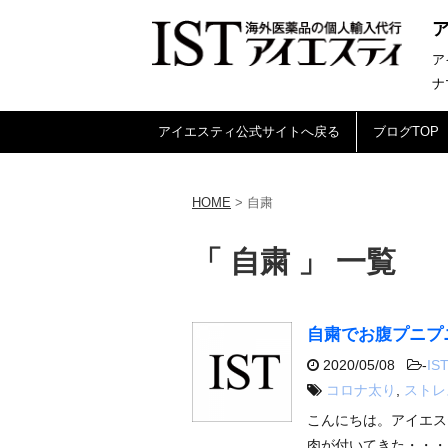
ア
ナ
アイエスティ公式サイトへ戻る
ブログTOP
HOME
>
自粛
「 自粛 」 一覧
自粛でお腹プニプ
2020/05/08
-
IS
コロナ太り
,
ストレ
こんにちは。アイエス
肉が付いてきた・・・