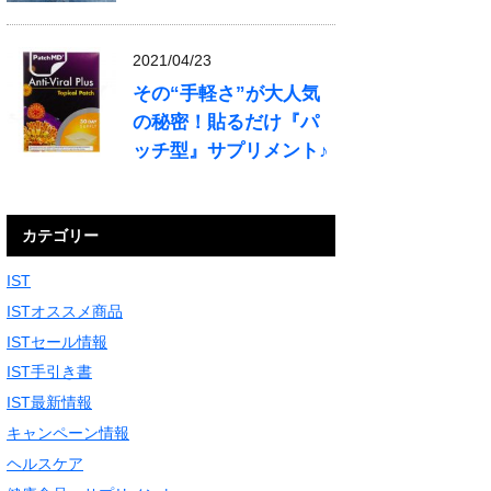
2021/04/23
その“手軽さ”が大人気
の秘密！貼るだけ『パ
ッチ型』サプリメント♪
カテゴリー
IST
ISTオススメ商品
ISTセール情報
IST手引き書
IST最新情報
キャンペーン情報
ヘルスケア