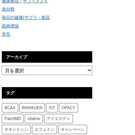
健康食品・サプリメント
未分類
毎日の健康(サプリ・食品
筋肉増強
育毛
アーカイブ
タグ
BCAA
BIHAKUEN
IST
OPACY
PatchMD
vitalme
アイエスティ
オキシトシン
カフェイン
キャンペーン