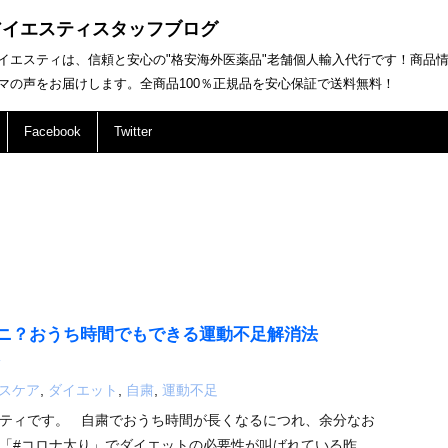
アイエスティスタッフブログ
イエスティは、信頼と安心の"格安海外医薬品"老舗個人輸入代行です！商品
マの声をお届けします。全商品100％正規品を安心保証で送料無料！
Facebook
Twitter
ニ？おうち時間でもできる運動不足解消法
T
スケア
,
ダイエット
,
自粛
,
運動不足
ティです。 自粛でおうち時間が長くなるにつれ、余分なお
「#コロナ太り」でダイエットの必要性が叫ばれている昨