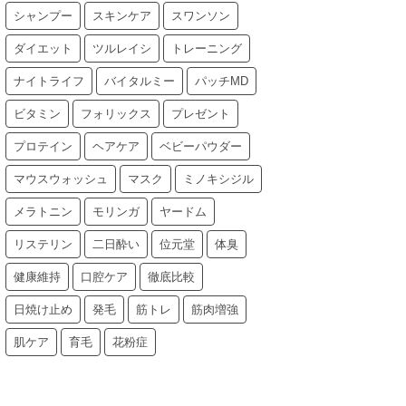
シャンプー
スキンケア
スワンソン
ダイエット
ツルレイシ
トレーニング
ナイトライフ
バイタルミー
パッチMD
ビタミン
フォリックス
プレゼント
プロテイン
ヘアケア
ベビーパウダー
マウスウォッシュ
マスク
ミノキシジル
メラトニン
モリンガ
ヤードム
リステリン
二日酔い
位元堂
体臭
健康維持
口腔ケア
徹底比較
日焼け止め
発毛
筋トレ
筋肉増強
肌ケア
育毛
花粉症