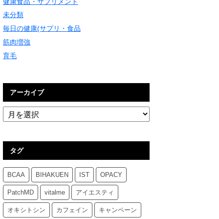
健康食品・サプリメント
未分類
毎日の健康(サプリ・食品
筋肉増強
育毛
アーカイブ
タグ
BCAA
BIHAKUEN
IST
OPACY
PatchMD
vitalme
アイエスティ
オキシトシン
カフェイン
キャンペーン