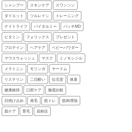
シャンプー
スキンケア
スワンソン
ダイエット
ツルレイシ
トレーニング
ナイトライフ
バイタルミー
パッチMD
ビタミン
フォリックス
プレゼント
プロテイン
ヘアケア
ベビーパウダー
マウスウォッシュ
マスク
ミノキシジル
メラトニン
モリンガ
ヤードム
リステリン
二日酔い
位元堂
体臭
健康維持
口腔ケア
徹底比較
日焼け止め
発毛
筋トレ
筋肉増強
肌ケア
育毛
花粉症