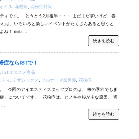
オイル
,
花粉症
,
花粉症対策
ティです。 とうとう2月後半・・・ まだまだ寒いけど、春
なれば、いろいろと楽しいイベントがたくさんあると思うと
ね！ &nb …
続きを読む
症ならISTで！
,
ISTオススメ商品
スティ
,
デザレックス
,
フルナーゼ点鼻薬
,
花粉症
。 今回のアイエスティスタッフブログは、 桜の季節でもま
症」についてです。 花粉症は、ヒノキや杉が主な原因。 皆
 …
続きを読む