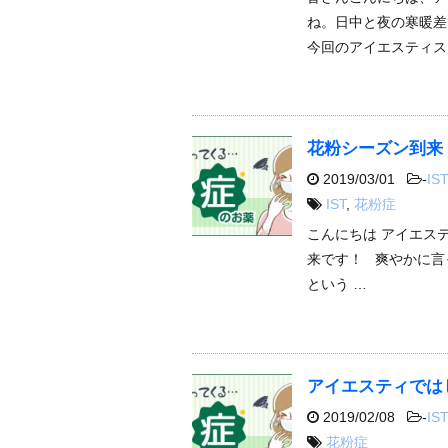
ね。日中と夜の寒暖差
今回のアイエスティス
花粉シーズン到来
2019/03/01
-
IST
IST
,
花粉症
こんにちは アイエス
来です！ 爽やかに言
という …
アイエスティでは
2019/02/08
-
IST
花粉症