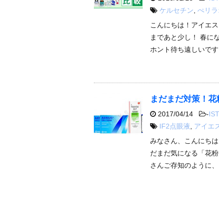
ケルセチン
,
ぺリラ
こんにちは！アイエス
まであと少し！ 春に
ホント待ち遠しいですよ
まだまだ対策！花粉
2017/04/14
-
IST
IF2点眼液
,
アイエ
みなさん、こんにちは
だまだ気になる「花粉
さんご存知のように、