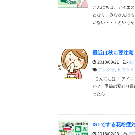
こんにちは。アイエス
となり、みなさんはも
いない・・・というそ
最近は秋も要注意
2018/09/21
-
IST
アレグラ
,
ヒスタミ
こんにちは！ アイエ
か？ 季節の変わり目
ったら …
ISTでする花粉症
2018/02/23
-
IST