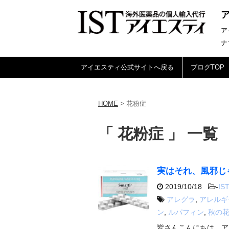
ア
ナ
アイエスティ公式サイトへ戻る
ブログTOP
HOME
>
花粉症
「 花粉症 」 一覧
実はそれ、風邪じ
2019/10/18
-
IST
アレグラ
,
アレルギ
ン
,
ルパフィン
,
秋の
皆さんこんにちは、ア