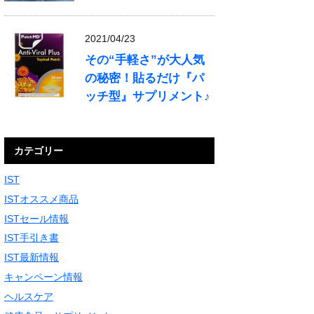
2021/04/23
その“手軽さ”が大人気
の秘密！貼るだけ『パ
ッチ型』サプリメント♪
カテゴリー
IST
ISTオススメ商品
ISTセール情報
IST手引き書
IST最新情報
キャンペーン情報
ヘルスケア