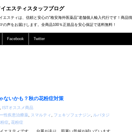
アイエスティスタッフブログ
イエスティは、信頼と安心の"格安海外医薬品"老舗個人輸入代行です！商品
マの声をお届けします。全商品100％正規品を安心保証で送料無料！
Facebook
Twitter
ゃないかも？秋の花粉症対策
,
ISTオススメ商品
ー性疾患治療薬
,
スマルティ
,
フェキソフェナジン
,
ルパタジ
花粉症
,
花粉症
イエスティです。 台風が去り、肌寒い気候が続いています