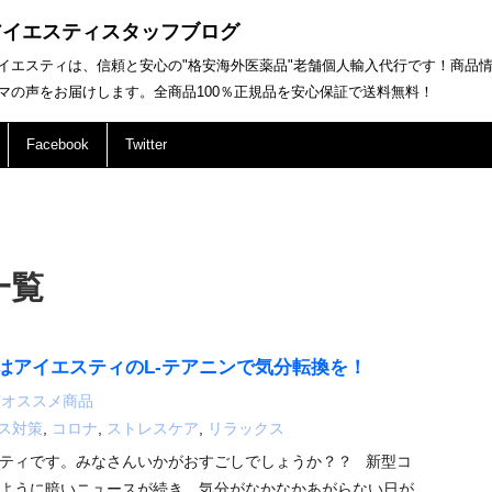
アイエスティスタッフブログ
イエスティは、信頼と安心の"格安海外医薬品"老舗個人輸入代行です！商品
マの声をお届けします。全商品100％正規品を安心保証で送料無料！
Facebook
Twitter
一覧
はアイエスティのL-テアニンで気分転換を！
STオススメ商品
ス対策
,
コロナ
,
ストレスケア
,
リラックス
ティです。みなさんいかがおすごしでしょうか？？ 新型コ
ように暗いニュースが続き、気分がなかなかあがらない日が