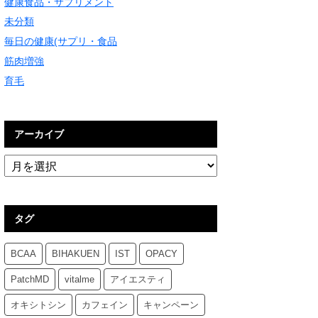
健康食品・サプリメント
未分類
毎日の健康(サプリ・食品
筋肉増強
育毛
アーカイブ
タグ
BCAA
BIHAKUEN
IST
OPACY
PatchMD
vitalme
アイエスティ
オキシトシン
カフェイン
キャンペーン