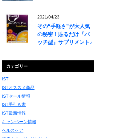
2021/04/23
その“手軽さ”が大人気
の秘密！貼るだけ『パ
ッチ型』サプリメント♪
カテゴリー
IST
ISTオススメ商品
ISTセール情報
IST手引き書
IST最新情報
キャンペーン情報
ヘルスケア