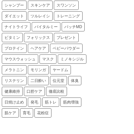
シャンプー
スキンケア
スワンソン
ダイエット
ツルレイシ
トレーニング
ナイトライフ
バイタルミー
パッチMD
ビタミン
フォリックス
プレゼント
プロテイン
ヘアケア
ベビーパウダー
マウスウォッシュ
マスク
ミノキシジル
メラトニン
モリンガ
ヤードム
リステリン
二日酔い
位元堂
体臭
健康維持
口腔ケア
徹底比較
日焼け止め
発毛
筋トレ
筋肉増強
肌ケア
育毛
花粉症