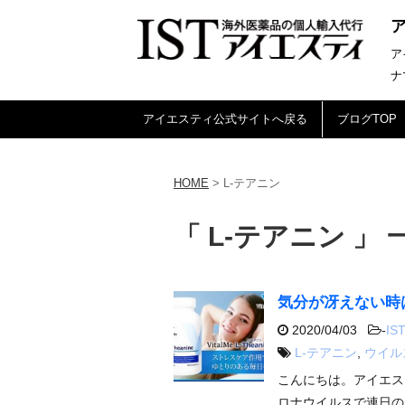
ア
ナ
アイエスティ公式サイトへ戻る
ブログTOP
HOME
>
L-テアニン
「 L-テアニン 」 
気分が冴えない時
2020/04/03
-
I
L-テアニン
,
ウイル
こんにちは。アイエス
ロナウイルスで連日の