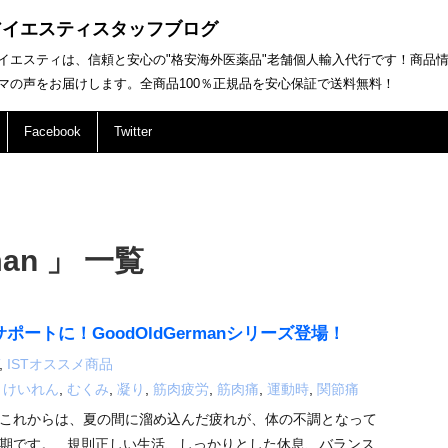
アイエスティスタッフブログ
イエスティは、信頼と安心の"格安海外医薬品"老舗個人輸入代行です！商品
マの声をお届けします。全商品100％正規品を安心保証で送料無料！
Facebook
Twitter
man 」 一覧
ポートに！GoodOldGermanシリーズ登場！
,
ISTオススメ商品
,
けいれん
,
むくみ
,
凝り
,
筋肉疲労
,
筋肉痛
,
運動時
,
関節痛
これからは、夏の間に溜め込んだ疲れが、体の不調となって
期です。 規則正しい生活、しっかりとした休息、バランス