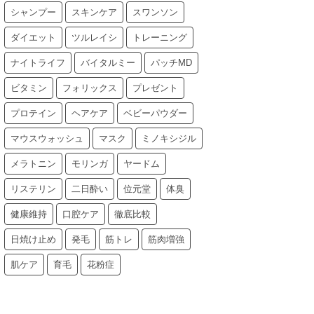
シャンプー
スキンケア
スワンソン
ダイエット
ツルレイシ
トレーニング
ナイトライフ
バイタルミー
パッチMD
ビタミン
フォリックス
プレゼント
プロテイン
ヘアケア
ベビーパウダー
マウスウォッシュ
マスク
ミノキシジル
メラトニン
モリンガ
ヤードム
リステリン
二日酔い
位元堂
体臭
健康維持
口腔ケア
徹底比較
日焼け止め
発毛
筋トレ
筋肉増強
肌ケア
育毛
花粉症