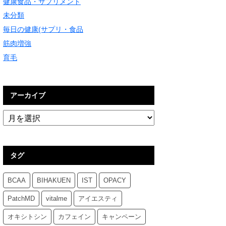
健康食品・サプリメント
未分類
毎日の健康(サプリ・食品
筋肉増強
育毛
アーカイブ
タグ
BCAA
BIHAKUEN
IST
OPACY
PatchMD
vitalme
アイエスティ
オキシトシン
カフェイン
キャンペーン