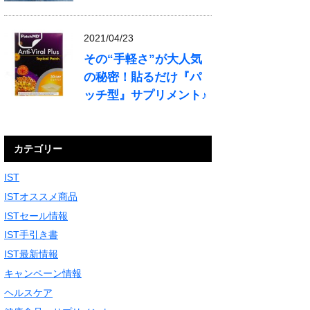
2021/04/23
その“手軽さ”が大人気
の秘密！貼るだけ『パ
ッチ型』サプリメント♪
カテゴリー
IST
ISTオススメ商品
ISTセール情報
IST手引き書
IST最新情報
キャンペーン情報
ヘルスケア