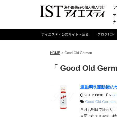
ア
ナ
アイエスティ公式サイトへ戻る
ブログTOP
HOME
>
Good Old German
「 Good Old Ger
運動時&運動後のサ
2019/08/30
-
IST
Good Old German
八月も明日で終わり！
表面に出てきやすい時