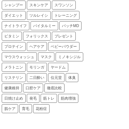
シャンプー
スキンケア
スワンソン
ダイエット
ツルレイシ
トレーニング
ナイトライフ
バイタルミー
パッチMD
ビタミン
フォリックス
プレゼント
プロテイン
ヘアケア
ベビーパウダー
マウスウォッシュ
マスク
ミノキシジル
メラトニン
モリンガ
ヤードム
リステリン
二日酔い
位元堂
体臭
健康維持
口腔ケア
徹底比較
日焼け止め
発毛
筋トレ
筋肉増強
肌ケア
育毛
花粉症