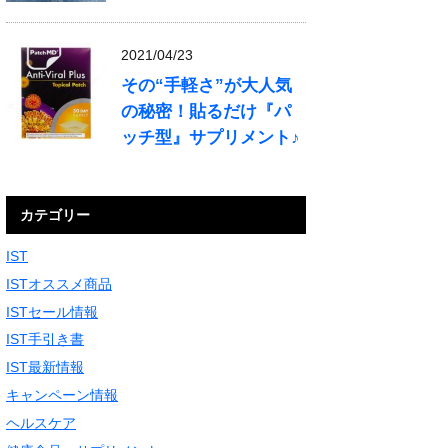
2021/04/23
その“手軽さ”が大人気
の秘密！貼るだけ『パ
ッチ型』サプリメント♪
カテゴリー
IST
ISTオススメ商品
ISTセール情報
IST手引き書
IST最新情報
キャンペーン情報
ヘルスケア