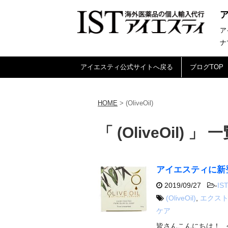
ア
ナ
アイエスティ公式サイトへ戻る
ブログTOP
HOME
>
(OliveOil)
「 (OliveOil) 」 
アイエスティに新
2019/09/27
-
IST
(OliveOil)
,
エクス
ケア
皆さんこんにちは！ 