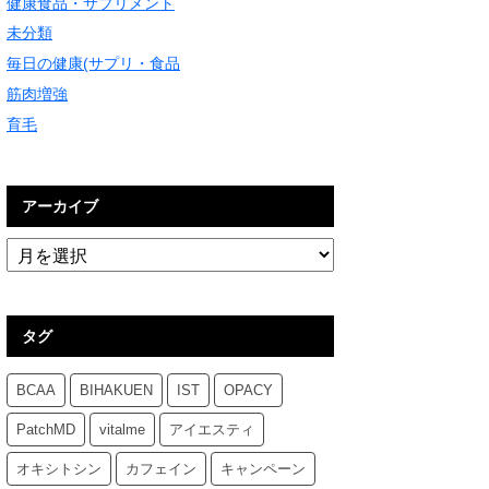
健康食品・サプリメント
未分類
毎日の健康(サプリ・食品
筋肉増強
育毛
アーカイブ
タグ
BCAA
BIHAKUEN
IST
OPACY
PatchMD
vitalme
アイエスティ
オキシトシン
カフェイン
キャンペーン