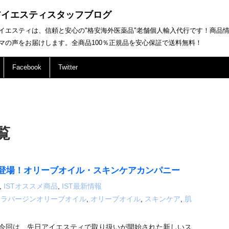
アイエスティスタッフブログ
イエスティは、信頼と安心の"格安海外医薬品"老舗個人輸入代行です！商品
マの声をお届けします。全商品100％正規品を安心保証で送料無料！
Facebook
Twitter
一覧
登場！オリーブオイル・スキンケアカンパニー
,
ISTオススメ商品
,
IST最新情報
トラバージンオリーブオイル
,
オリーブオイル
,
スキンケア
,
肌
今回は、先日アイエスティで取り扱いが開始された新しいス