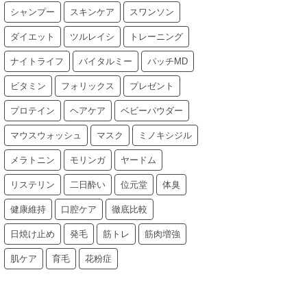
シャンプー
スキンケア
スワンソン
ダイエット
ツルレイシ
トレーニング
ナイトライフ
バイタルミー
パッチMD
ビタミン
フォリックス
プレゼント
プロテイン
ヘアケア
ベビーパウダー
マウスウォッシュ
マスク
ミノキシジル
メラトニン
モリンガ
ヤードム
リステリン
二日酔い
位元堂
体臭
健康維持
口腔ケア
徹底比較
日焼け止め
発毛
筋トレ
筋肉増強
肌ケア
育毛
花粉症