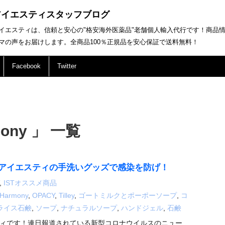
アイエスティスタッフブログ
イエスティは、信頼と安心の"格安海外医薬品"老舗個人輸入代行です！商品
マの声をお届けします。全商品100％正規品を安心保証で送料無料！
Facebook
Twitter
mony 」 一覧
」アイエスティの手洗いグッズで感染を防げ！
,
ISTオススメ商品
Harmony
,
OPACY
,
Tilley
,
ゴートミルクとポーポーソープ
,
コ
ライス石鹸
,
ソープ
,
ナチュラルソープ
,
ハンドジェル
,
石鹸
ィです！連日報道されている新型コロナウイルスのニュー